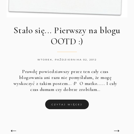
Stało się... Pierwszy na blogu
OOTD :)
WTOREK, PAŹDZIERNIKA 02, 2012
Prawdę powiedziawszy przez ten cały czas
blogowania ani razu nie pomyślałam, że mogę
wyskoczyć z takim postem... :P O matko...... I cały
czas dumam czy dobrze zrobiłam…
CZYTAJ WIĘCEJ
←
→