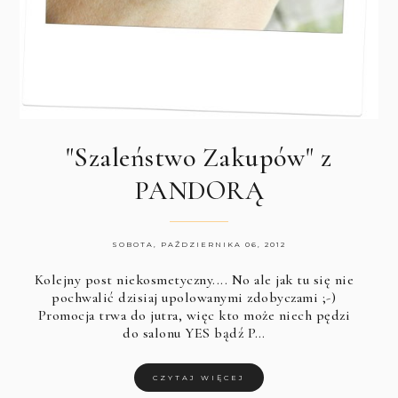
"Szaleństwo Zakupów" z
PANDORĄ
SOBOTA, PAŹDZIERNIKA 06, 2012
Kolejny post niekosmetyczny.... No ale jak tu się nie
pochwalić dzisiaj upolowanymi zdobyczami ;-)
Promocja trwa do jutra, więc kto może niech pędzi
do salonu YES bądź
P…
CZYTAJ WIĘCEJ