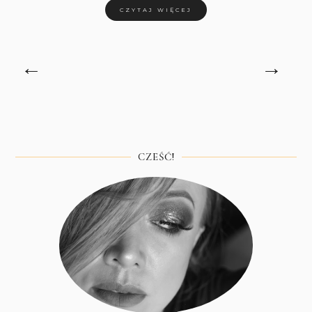
CZYTAJ WIĘCEJ
←
→
CZEŚĆ!