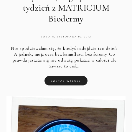
tydzień z MATRICIUM
Biodermy
SOBOTA, LISTOPADA 10, 2012
Nie spodziewałam się, że kiedyś nadejdzie ten dzień.
A jednak, moja cera bez kamuflażu, bez ściemy. Co
prawda jeszcze się nie odważę pokazać w całości ale
zawsze to coś…
CZYTAJ WIĘCEJ