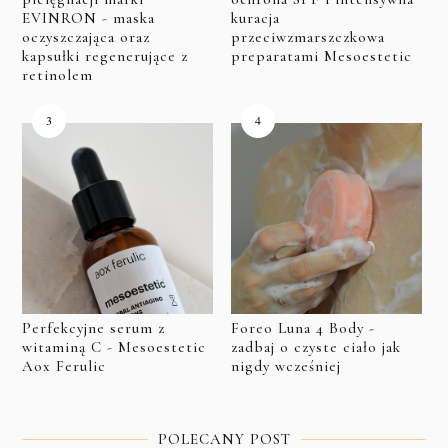
EVINRON - maska
kuracja
oczyszczająca oraz
przeciwzmarszczkowa
kapsułki regenerujące z
preparatami Mesoestetic
retinolem
Perfekcyjne serum z
Foreo Luna 4 Body -
witaminą C - Mesoestetic
zadbaj o czyste ciało jak
Aox Ferulic
nigdy wcześniej
POLECANY POST