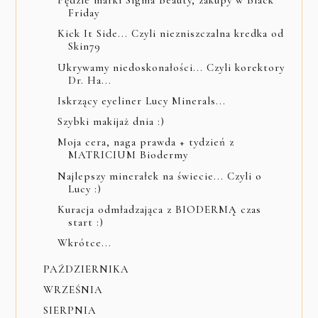
Pędzle marki Sigma Beauty, zakupy w Black
Friday
Kick It Side... Czyli niezniszczalna kredka od
Skin79
Ukrywamy niedoskonałości... Czyli korektory
Dr. Ha...
Iskrzący eyeliner Lucy Minerals...
Szybki makijaż dnia :)
Moja cera, naga prawda + tydzień z
MATRICIUM Biodermy
Najlepszy minerałek na świecie... Czyli o
Lucy :)
Kuracja odmładzająca z BIODERMĄ czas
start :)
Wkrótce...
PAŹDZIERNIKA
WRZEŚNIA
SIERPNIA