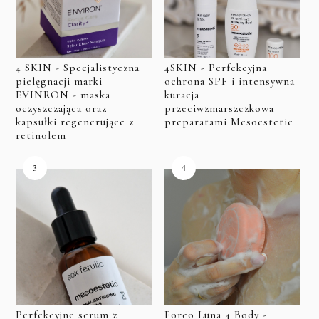
4 SKIN - Specjalistyczna
4SKIN - Perfekcyjna
pielęgnacji marki
ochrona SPF i intensywna
EVINRON - maska
kuracja
oczyszczająca oraz
przeciwzmarszczkowa
kapsułki regenerujące z
preparatami Mesoestetic
retinolem
Perfekcyjne serum z
Foreo Luna 4 Body -