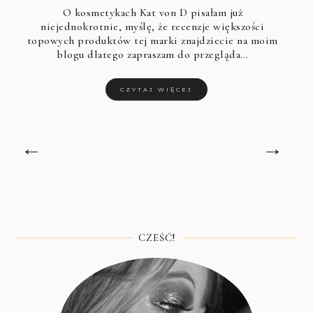
O kosmetykach
Kat von D
pisałam już
niejednokrotnie, myślę, że recenzje większości
topowych produktów tej marki znajdziecie na moim
blogu dlatego zapraszam do przegląda…
CZYTAJ WIĘCEJ
←
→
CZEŚĆ!