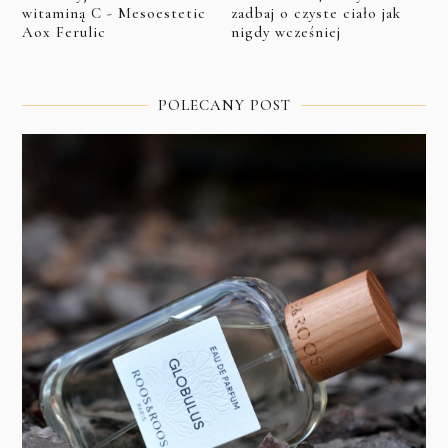
witaminą C - Mesoestetic
zadbaj o czyste ciało jak
Aox Ferulic
nigdy wcześniej
POLECANY POST