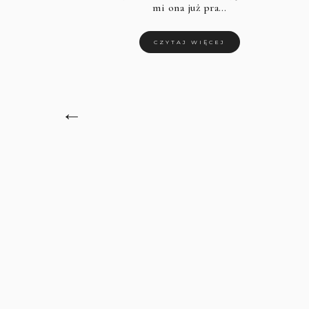
mi ona już pra…
CZYTAJ WIĘCEJ
←