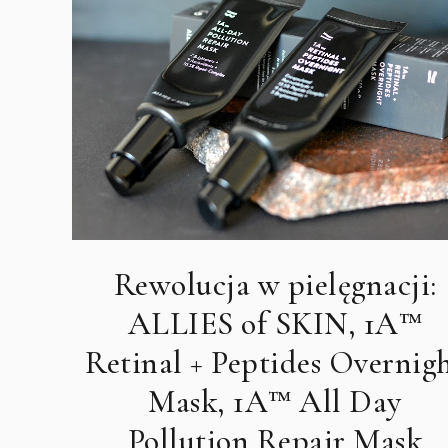
Rewolucja w pielęgnacji:
ALLIES of SKIN, 1A™
Retinal + Peptides Overnig
Mask, 1A™ All Day
Pollution Repair Mask