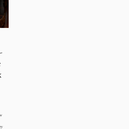
-
e
x
ów
e
zy