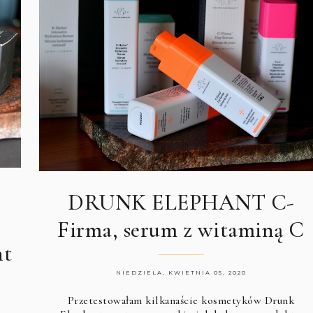
DRUNK ELEPHANT C-
Firma, serum z witaminą C
ht
NIEDZIELA, KWIETNIA 05, 2020
Przetestowałam kilkanaście kosmetyków
Drunk