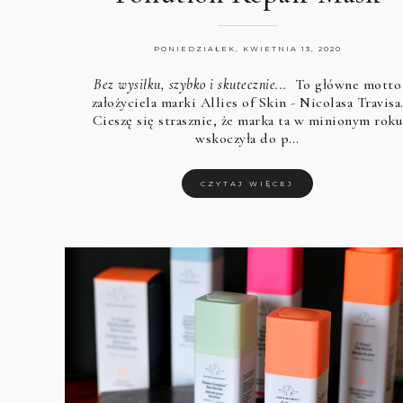
PONIEDZIAŁEK, KWIETNIA 13, 2020
Bez wysiłku, szybko i skutecznie...
To główne motto
założyciela marki
Allies of Skin
- Nicolasa Travisa
Cieszę się strasznie, że marka ta w minionym roku
wskoczyła do p…
CZYTAJ WIĘCEJ