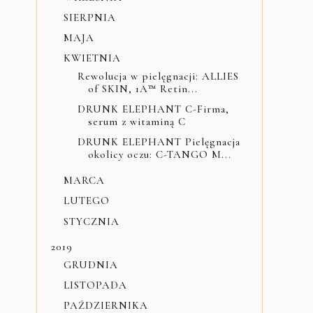
SIERPNIA
MAJA
KWIETNIA
Rewolucja w pielęgnacji: ALLIES
of SKIN, 1A™ Retin...
DRUNK ELEPHANT C-Firma,
serum z witaminą C
DRUNK ELEPHANT Pielęgnacja
okolicy oczu: C-TANGO M...
MARCA
LUTEGO
STYCZNIA
2019
GRUDNIA
LISTOPADA
PAŹDZIERNIKA