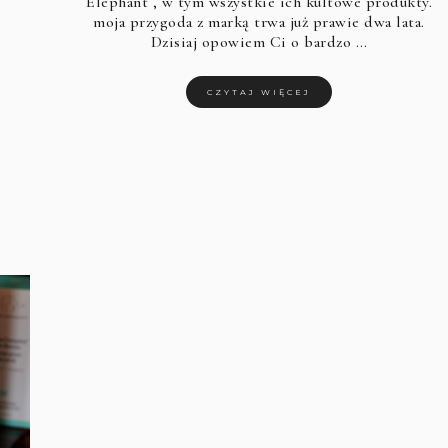
Elephant
, w tym wszystkie ich kultowe produkty.
moja przygoda z marką trwa już prawie dwa lata.
Dzisiaj opowiem Ci o bardzo …
CZYTAJ WIĘCEJ
.