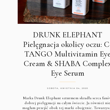
DRUNK ELEPHANT
Pielęgnacja okolicy oczu: C
TANGO Multivitamin Ey
Cream & SHABA Comple
Eye Serum
SOBOTA, KWIETNIA 04, 2020
Marka
Drunk Elephant
szturmem skradła serca fan
dobrej pielęgnacji na całym świecie. Ja również ni
mogłam przejść obok tej marki obojętnie. Towarzys