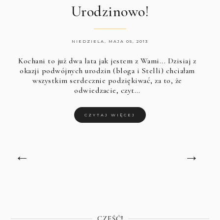
Urodzinowo!
NIEDZIELA, MAJA 05, 2013
Kochani to już dwa lata jak jestem z Wami... Dzisiaj z
okazji podwójnych urodzin (bloga i Stelli) chciałam
wszystkim serdecznie podziękiwać, za to, że
odwiedzacie, czyt…
CZYTAJ WIĘCEJ
←
→
CZEŚĆ!