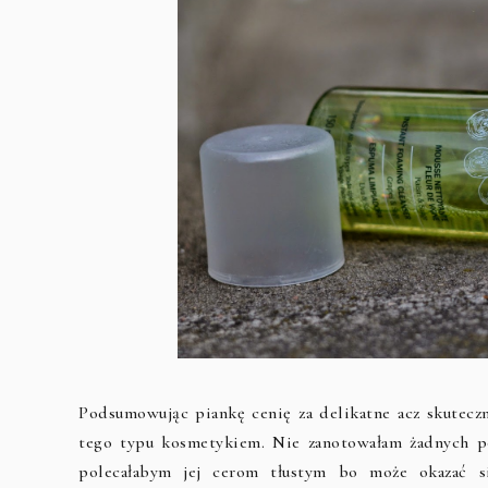
Podsumowując piankę cenię za delikatne acz skuteczne
tego typu kosmetykiem. Nie zanotowałam żadnych pod
polecałabym jej cerom tłustym bo może okazać się