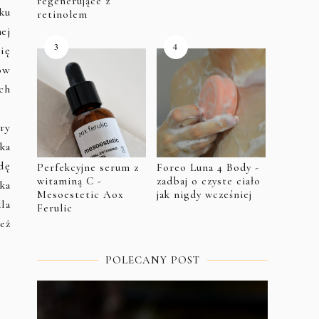
regenerujące z
ku
retinolem
ej
ię
ów
ch
ry
ka
wdę
Perfekcyjne serum z
Foreo Luna 4 Body -
witaminą C -
zadbaj o czyste ciało
dka
Mesoestetic Aox
jak nigdy wcześniej
la
Ferulic
eż
POLECANY POST