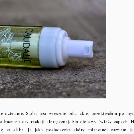
 działanie. Skóra jest wreszcie taka jakiej oczekiwałam po myc
rażnień czy reakcji alergicznej. Ma ciekawy świeży zapach. N
 za słaba. Ja jako posiadaczka skóry mieszanej zużyłam ją