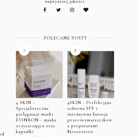
najwyższej jakości.
POLECANE POSTY
4 SKIN -
4SKIN - Perfekcyjna
Specjalistyczna
ochrona SPF i
pielęgnacji marki
intensywna kuracja
EVINRON - maska
przeciwzmarszczkow
oczyszczająca oraz
a preparatami
kapsułki
Mesoestetic
od