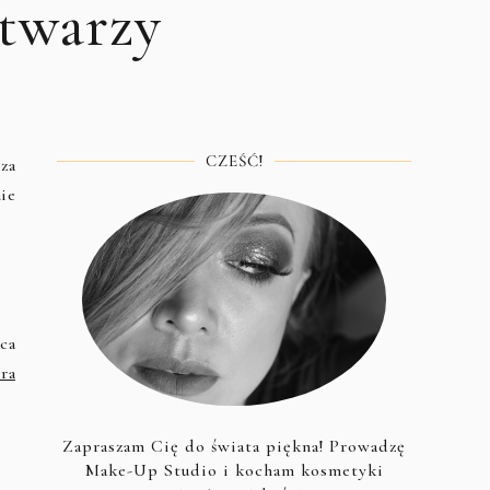
 twarzy
CZEŚĆ!
za
ie
ca
ra
Zapraszam Cię do świata piękna! Prowadzę
Make-Up Studio i kocham kosmetyki