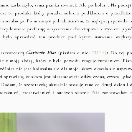
nie zaskoczyło, sama pianka również. Ale po kolei... Na począt
jest to produkt który poradzi sobie z podkładem o przedłużon
mineralnego. Po miesiącu jednak uznałam, że najlepiej sprawdzi s
 zdecydowanie preferuję oczyszczanie dwuetapowe z użyciem płyn
to było sprawdzić ten produkt pod kątem usuwania większy
 szczoteczką
Clarisonic Mia2
(pisałam o niej
TUTAJ
). Do tej po
ię z moją skórą, która z byle powodu reaguje rumieniem. Pian
 różnica nie jest kolosalna ale dla mojej skóry okazała się napra
ki sprawiają, że skóra jest niesamowicie odświeżona, czysta , gła
 Dodam, że szczoteczkę aktualnie stosuję rano co drugi dzień i d
odrażnień, zaczerwienień i suchych skórek. Nie zanotowałam t