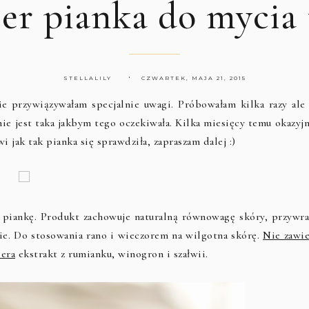
er pianka do mycia
STELLALILY
CZWARTEK, MAJA 21, 2015
 przywiązywałam specjalnie uwagi. Próbowałam kilka razy ale 
ie jest taka jakbym tego oczekiwała. Kilka miesięcy temu okazyjn
awi jak tak pianka się sprawdziła, zapraszam dalej :)
 piankę. Produkt zachowuje naturalną równowagę skóry, przywra
ie. Do stosowania rano i wieczorem na wilgotna skórę.
Nie zawie
era
ekstrakt z rumianku, winogron i szałwii.