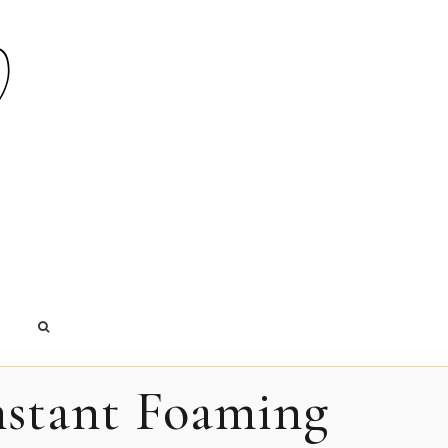
E
nstant Foaming