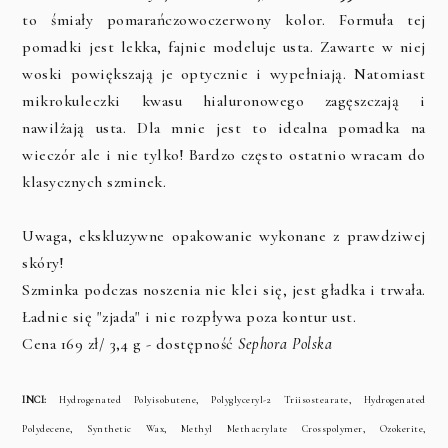
to śmiały pomarańczowoczerwony kolor. Formuła tej
pomadki jest lekka, fajnie modeluje usta. Zawarte w niej
woski powiększają je optycznie i wypełniają. Natomiast
mikrokuleczki kwasu hialuronowego zagęszczają i
nawilżają usta. Dla mnie jest to idealna pomadka na
wieczór ale i nie tylko! Bardzo często ostatnio wracam do
klasycznych szminek.
Uwaga, ekskluzywne opakowanie wykonane z prawdziwej
skóry!
Szminka podczas noszenia nie klei się, jest gładka i trwała.
Ładnie się "zjada" i nie rozpływa poza kontur ust.
Cena 169 zł/ 3,4 g - dostępność
Sephora Polska
INCI:
Hydrogenated Polyisobutene, Polyglyceryl-2 Triisostearate, Hydrogenated
Polydecene, Synthetic Wax, Methyl Methacrylate Crosspolymer, Ozokerite,