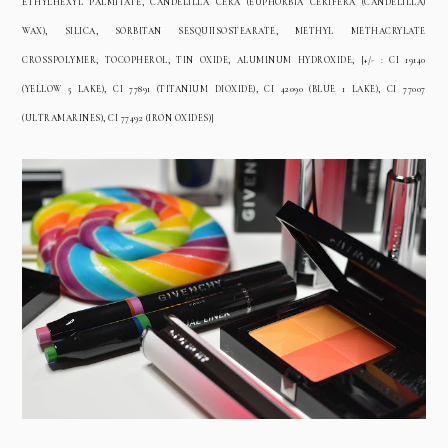
ETHYLHEXYL PALMITATE, CANDELILLA CERA (EUPHORBIA CERIFERA (CANDELILLA)
WAX), SILICA, SORBITAN SESQUIISOSTEARATE, METHYL METHACRYLATE
CROSSPOLYMER, TOCOPHEROL, TIN OXIDE, ALUMINUM HYDROXIDE, [+/- : CI 19140
(YELLOW 5 LAKE), CI 77891 (TITANIUM DIOXIDE), CI 42090 (BLUE 1 LAKE), CI 77007
(ULTRAMARINES), CI 77492 (IRON OXIDES)]