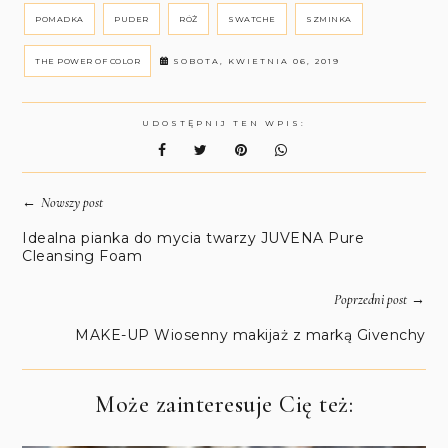
POMADKA
PUDER
RÓŻ
SWATCHE
SZMINKA
THE POWER OF COLOR
SOBOTA, KWIETNIA 06, 2019
UDOSTĘPNIJ TEN WPIS:
←
Nowszy post
Idealna pianka do mycia twarzy JUVENA Pure
Cleansing Foam
→
Poprzedni post
MAKE-UP Wiosenny makijaż z marką Givenchy
Może zainteresuje Cię też: