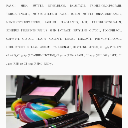
PARKII (SHEA) BUTTER, ETHYLHEXYL PALMITATE, TRIMETHYLOLPROPANE
TRIISOSTEARATE, BUTYROSPERMUM PARKII (SHEA) BUTTER UNSAPONIFIABLES,
MENTHOXYPROPANEDIOL, PARFUM (FRAGRANCE), BHT, TRIHYDROXYSTEARIN,
SCHINUS TEREBINTHIFOLIUS SEED EXTRACT, BUTYLENE GLYCOL, TOCOPHEROL,
CAPRYLYL GLYCOL, PROPYL GALLATE, BENZYL BENZOATE, PHENOXYETHANOL,
HYDROXYCITRONELLAL, SODIUM HYALURONATE, HEXYLENE GLYCOL, CI 15985 (YELLOW
6 LAKE), CI 77891 (TITANIUM DIOXIDE), CI 45410 (RED 28 LAKE), CI 19140 (YELLOW 5 LAKE), CI
45380 (RED 21), CI 15850 (RED 6 - RED 7),