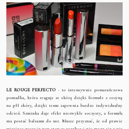
LE ROUGE PERFECTO
- to intensywnie pomarańczowa
pomadka, która reaguje ze skórą dzięki formule z eozyną
na pH skóry, dzięki temu zapewnia bardzo indywidualny
odcień. Szminka daje efekt niezwykle soczysty, a formuła
ma postać balsamu do ust. Musze przyznać, że od prawie
miesiąca nosze ją non stop w torebce i nie mogę się z nią