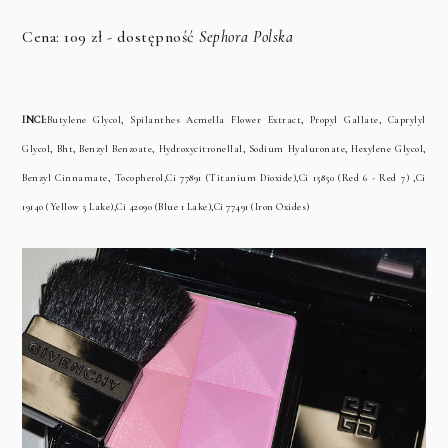
Cena: 109 zł - dostępność
Sephora Polska
I
NCI:
Butylene Glycol, Spilanthes Acmella Flower Extract, Propyl Gallate, Caprylyl
Glycol, Bht, Benzyl Benzoate, Hydroxycitronellal, Sodium Hyaluronate, Hexylene Glycol,
Benzyl Cinnamate, Tocopherol,Ci 77891 (Titanium Dioxide),Ci 15850 (Red 6 - Red 7) ,Ci
19140 (Yellow 5 Lake),Ci 42090 (Blue 1 Lake),Ci 77491 (Iron Oxides)