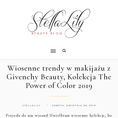
Wiosenne trendy w makijażu z
Givenchy Beauty, Kolekcja The
Power of Color 2019
STELLALILY
SOBOTA, KWIETNIA 06, 2019
Przyszła do nas wiosna! Uwielbiam wiosenne kolekcje, bo