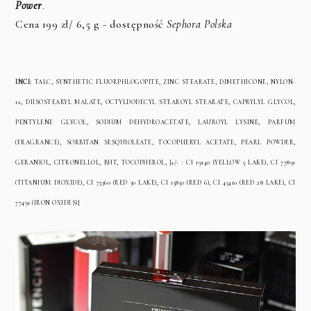
Power
.
Cena 199 zł/ 6,5 g - dostępność
Sephora Polska
INCI:
TALC, SYNTHETIC FLUORPHLOGOPITE, ZINC STEARATE, DIMETHICONE, NYLON-
12, DIISOSTEARYL MALATE, OCTYLDODECYL STEAROYL STEARATE, CAPRYLYL GLYCOL,
PENTYLENE GLYCOL, SODIUM DEHYDROACETATE, LAUROYL LYSINE, PARFUM
(FRAGRANCE), SORBITAN SESQUIOLEATE, TOCOPHERYL ACETATE, PEARL POWDER,
GERANIOL, CITRONELLOL, BHT, TOCOPHEROL, [+/- : CI 19140 (YELLOW 5 LAKE), CI 77891
(TITANIUM DIOXIDE), CI 73360 (RED 30 LAKE), CI 15850 (RED 6), CI 45410 (RED 28 LAKE), CI
77491 (IRON OXIDES)]