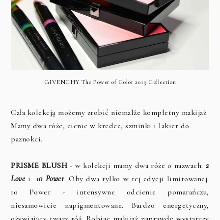
GIVENCHY The Power of Color 2019 Collection
Cała kolekcją możemy zrobić niemalże kompletny makijaż.
Mamy dwa róże, cienie w kredce, szminki i lakier do
paznokci.
PRISME BLUSH
- w kolekcji mamy dwa róże o nazwach:
2
Love
i
10 Power
. Oby dwa tylko w tej edycji limitowanej.
10 Power - intensywne odcienie pomarańczu,
niesamowicie napigmentowane. Bardzo energetyczny,
ożywiający twarz róż. Robiąc makijaż naprawdę wystarczy