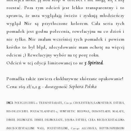
rozstać. Poza tym odcień jest lekko transparentny i to
sprawia, że usta wyglądają świeżo i zyskują młodzieńczy
wygląd Nie są przytłoczone kolorem. Cała seria tych
pomadek jest godna polecenia, rewelacyjna na co dzień i
nie tylko. Nie znałam wcześniej tych pomadek i powiem
krótko to był błąd, zdecydowanie mam ochotę na więcej
odcieni ;) Rewelacyjny wybór na tę porę roku.
Odcień w tej edycji limitowanej to nr
5
Spirited.
Pomadka także zawiera ekskluzywne skórzane opakowanie!
Cena: 169 zł/2,2 g - dostępność
Sephora Polska
INCI:
POLYGLYCERYL-2 TRIISOSTEARATE, C10-30 CHOLESTEROL/LANOSTEROL ESTERS,
BIS-DIGLYCERYL POLYACYLADIPATE-2, SYNTHETIC BEESWAX, DIISOSTEARYL MALATE,
DIMER DILINOLEYL DIMER DILINOLEATE, JOJOBA ESTERS, CERA MICROCRISTALLINA
(MICROCRYSTALLINE WAX), POLYETHYLENE, C20-40 ALCOHOLS, BUTYROSPERMUM