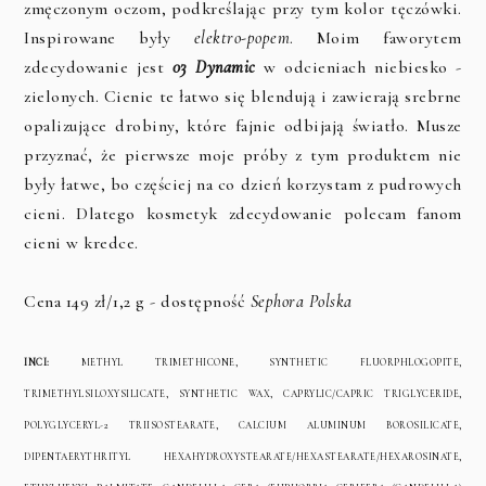
zmęczonym oczom, podkreślając przy tym kolor tęczówki.
Inspirowane były
elektro-popem
. Moim faworytem
zdecydowanie jest
03 Dynamic
w odcieniach niebiesko -
zielonych. Cienie te łatwo się blendują i zawierają srebrne
opalizujące drobiny, które fajnie odbijają światło. Musze
przyznać, że pierwsze moje próby z tym produktem nie
były łatwe, bo częściej na co dzień korzystam z pudrowych
cieni. Dlatego kosmetyk zdecydowanie polecam fanom
cieni w kredce.
Cena 149 zł/1,2 g - dostępność
Sephora Polska
INCI:
METHYL TRIMETHICONE, SYNTHETIC FLUORPHLOGOPITE,
TRIMETHYLSILOXYSILICATE, SYNTHETIC WAX, CAPRYLIC/CAPRIC TRIGLYCERIDE,
POLYGLYCERYL-2 TRIISOSTEARATE, CALCIUM ALUMINUM BOROSILICATE,
DIPENTAERYTHRITYL HEXAHYDROXYSTEARATE/HEXASTEARATE/HEXAROSINATE,