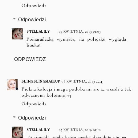
Odpowiedz
Odpowiedzi
STELLALILY
07 KWIETNIA, 2019 01:09
Pomarańczka wymiata, na policzku wygląda
bosko!
ODPOWIEDZ
BLINGBLINGMAKEUP
06 KWIETNIA, 2019 22:45
Piekna kolecja i mega podoba mi sie ze weszli z tak
odwaznymi kolorami <3
Odpowiedz
Odpowiedzi
STELLALILY
07 KWIETNIA, 2019 01:10
To prawda, mało która marka decyduje się na