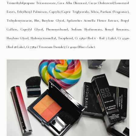
Trimethylolpropane Triisostearate, Cera Alba (Beeswax), C10-30 Cholesterol/Lanosterol
Esters, Ethylhexyl Palmitate, Caprylic/Capric Triglyceride, Silica, Parfum (Fragrance),
Trihydroxystearin, Bht, Butylene Glycol, Spilanthes Acmella Flower Extract, Propyl
Gallate, Caprylyl Glycol, Phenoxyethanol, Sodium Hyaluronate, Benzyl Benzoate,
Hexylene Glycol, Hydroxycitronellal, Tocopherol, Ci 15850 (Red 6 - Red 7 Lake), Ci 45410
(Red 28 Lake), Ci 77891 (Titanium Dioxide), Ci 42090 (Blue 1 Lake).