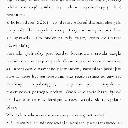
lekko dotknąć pudru by nabrać wystarczającą ilość
produktu.
Z kolei odcień
2 Love
- to idealny odcień dla zakochanych,
jasny róż dla jasnych karnacji. Przy ciemniejszej idealnie
się sprawdzi jako puder na całą twarz, która delikatnie
ożywi skórę.
Formuła tych róży jest bardzo kremowa i trwała dzięki
technice atomizacji cząstek. Ciemniejsze odcienie matowe
są intensywnie nasycone pigmentem, natomiast jaśniejsza
strona może być zastosowana jako rozświetlacz bo zawiera
drobiny opalizujące, zapewniające uzyskanie
mokrego/wilgotnego efektu. Osobiście uwielbiam łączyć
te dwa odcienie w każdym z róży, wtedy skóra zyskuje
blask.
Wierzch opakowania oprawiony w skórę naturalną!
Mój faworyt to zdecydowanie ognisto pomarańczowy
10