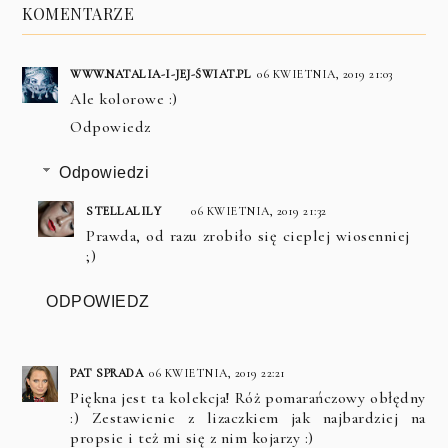
KOMENTARZE
WWW.NATALIA-I-JEJ-ŚWIAT.PL
06 KWIETNIA, 2019 21:03
Ale kolorowe :)
Odpowiedz
Odpowiedzi
STELLALILY
06 KWIETNIA, 2019 21:32
Prawda, od razu zrobiło się cieplej wiosenniej
;)
ODPOWIEDZ
PAT SPRADA
06 KWIETNIA, 2019 22:21
Piękna jest ta kolekcja! Róż pomarańczowy obłędny
:) Zestawienie z lizaczkiem jak najbardziej na
propsie i też mi się z nim kojarzy :)