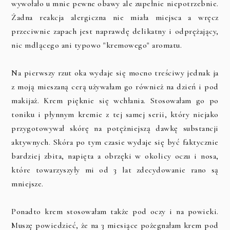
wywołało u mnie pewne obawy ale zupełnie niepotrzebnie.
Żadna reakcja alergiczna nie miała miejsca a wręcz
przeciwnie zapach jest naprawdę delikatny i odprężający,
nic mdlącego ani typowo "kremowego" aromatu.
Na pierwszy rzut oka wydaje się mocno treściwy jednak ja
z moją mieszaną cerą używałam go również na dzień i pod
makijaż. Krem pięknie się wchłania. Stosowałam go po
toniku i płynnym kremie z tej samej serii, który niejako
przygotowywał skórę na potężniejszą dawkę substancji
aktywnych. Skóra po tym czasie wydaje się być faktycznie
bardziej zbita, napięta a obrzęki w okolicy oczu i nosa,
które towarzyszyły mi od 3 lat zdecydowanie rano są
mniejsze.
Ponadto krem stosowałam także pod oczy i na powieki.
Muszę powiedzieć, że na 3 miesiące pożegnałam krem pod