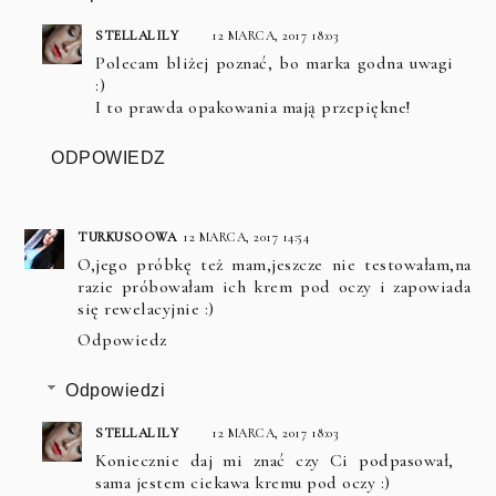
STELLALILY
12 MARCA, 2017 18:03
Polecam bliżej poznać, bo marka godna uwagi
:)
I to prawda opakowania mają przepiękne!
ODPOWIEDZ
TURKUSOOWA
12 MARCA, 2017 14:54
O,jego próbkę też mam,jeszcze nie testowałam,na
razie próbowałam ich krem pod oczy i zapowiada
się rewelacyjnie :)
Odpowiedz
Odpowiedzi
STELLALILY
12 MARCA, 2017 18:03
Koniecznie daj mi znać czy Ci podpasował,
sama jestem ciekawa kremu pod oczy :)