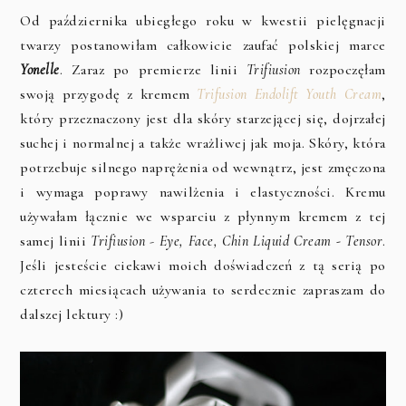
Od października ubiegłego roku w kwestii pielęgnacji
twarzy postanowiłam całkowicie zaufać polskiej marce
Yonelle
. Zaraz po premierze linii
Trifiusion
rozpoczęłam
swoją przygodę z kremem
Trifusion Endolift Youth Cream
,
który przeznaczony jest dla skóry starzejącej się, dojrzałej
suchej i normalnej a także wrażliwej jak moja. Skóry, która
potrzebuje silnego naprężenia od wewnątrz, jest zmęczona
i wymaga poprawy nawilżenia i elastyczności. Kremu
używałam łącznie we wsparciu z płynnym kremem z tej
samej linii
Trifiusion
-
Eye, Face, Chin Liquid Cream - Tensor
.
Jeśli jesteście ciekawi moich doświadczeń z tą serią po
czterech miesiącach używania to serdecznie zapraszam do
dalszej lektury :)