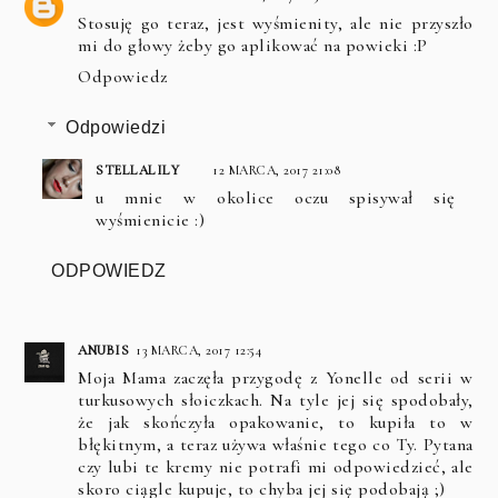
Stosuję go teraz, jest wyśmienity, ale nie przyszło
mi do głowy żeby go aplikować na powieki :P
Odpowiedz
Odpowiedzi
STELLALILY
12 MARCA, 2017 21:08
u mnie w okolice oczu spisywał się
wyśmienicie :)
ODPOWIEDZ
ANUBIS
13 MARCA, 2017 12:54
Moja Mama zaczęła przygodę z Yonelle od serii w
turkusowych słoiczkach. Na tyle jej się spodobały,
że jak skończyła opakowanie, to kupiła to w
błękitnym, a teraz używa właśnie tego co Ty. Pytana
czy lubi te kremy nie potrafi mi odpowiedzieć, ale
skoro ciągle kupuje, to chyba jej się podobają ;)