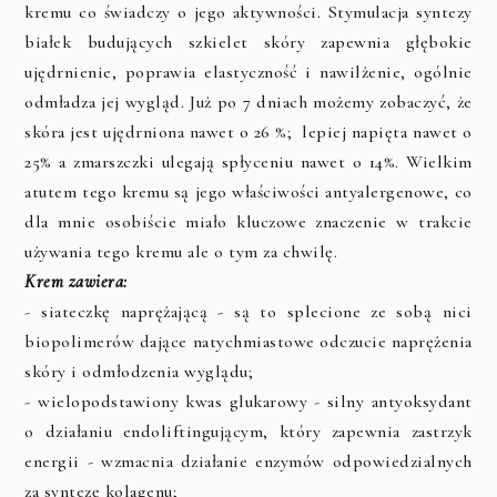
kremu co świadczy o jego aktywności. Stymulacja syntezy
białek budujących szkielet skóry zapewnia głębokie
ujędrnienie, poprawia elastyczność i nawilżenie, ogólnie
odmładza jej wygląd. Już po 7 dniach możemy zobaczyć, że
skóra jest ujędrniona nawet o 26 %; lepiej napięta nawet o
25% a zmarszczki ulegają spłyceniu nawet o 14%. Wielkim
atutem tego kremu są jego właściwości antyalergenowe, co
dla mnie osobiście miało kluczowe znaczenie w trakcie
używania tego kremu ale o tym za chwilę.
Krem zawiera:
- siateczkę naprężającą - są to splecione ze sobą nici
biopolimerów dające natychmiastowe odczucie naprężenia
skóry i odmłodzenia wyglądu;
- wielopodstawiony kwas glukarowy - silny antyoksydant
o działaniu endoliftingującym, który zapewnia zastrzyk
energii - wzmacnia działanie enzymów odpowiedzialnych
za syntezę kolagenu;