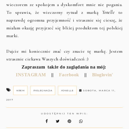
wieczorem ze spokojem a dyskomfort mnie nie pogania.
To sprawia, że wieczorny rytuał z marką
Yonelle
to
naprawdę ogromna przyjemność i strasznie się cieszę, że
miałam okazję przyjrzeć się bliżej produktom tej polskiej
marki.
Dajcie mi koniecznie znać czy znacie tę markę. Jestem
strasznie ciekawa Waszych doświadczeń :)
Zapraszam także do zaglądania na mój:
INSTAGRAM
||
Facebook
||
Bloglovin'
KREM
PIELEGNACJA
YONELLE
SOBOTA, MARCA 11,
2017
UDOSTĘPNIJ TEN WPIS: