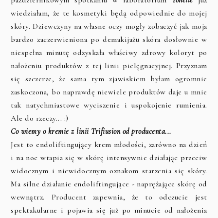
wiedziałam, że te kosmetyki będą odpowiednie do mojej
skóry. Dziewczyny na własne oczy mogły zobaczyć jak moja
bardzo zaczerwieniona po demakijażu skóra dosłownie w
niespełna minutę odzyskała właściwy zdrowy koloryt po
nałożeniu produktów z tej linii pielęgnacyjnej. Przyznam
się szczerze, że sama tym zjawiskiem byłam ogromnie
zaskoczona, bo naprawdę niewiele produktów daje u mnie
tak natychmiastowe wyciszenie i uspokojenie rumienia.
Ale do rzeczy... :)
Co wiemy o kremie z linii Trifiusion od producenta...
Jest to endoliftingujący krem młodości, zarówno na dzień
i na noc wtapia się w skórę intensywnie działając przeciw
widocznym i niewidocznym oznakom starzenia się skóry.
Ma silne działanie endoliftingujące - naprężające skórę od
wewnątrz. Producent zapewnia, że to odczucie jest
spektakularne i pojawia się już po minucie od nałożenia