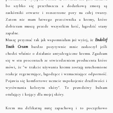
bo szybko się przetłuszcza a dodatkową zmorą są
zaskórniki otwarte i rozszerzone pory na całej twarzy.
Zatem nie mam łatwego przeciwnika a kremy, które
dobieram muszą przede wszystkim koić, łagodzić stany
zapalne.
Muszę przyznać tak jak wspomniałam już wyżej, że
Endolitf
Youth Cream
bardzo pozytywnie mnie zaskoczył jeśli
chodzi właśnie o działanie antyalergiczne kremu. Zgadzam
się w stu procentach ze stwierdzeniem producenta które
mówi, że "w trakcie używania kremu zostają uruchomione
reakcje regenerujące, łagodzące i wzmacniające odporność.
Pojawia się komfortowe uczucie uspokojenie drażliwości i
wyrównania kolorytu skóry". To prawdziwy balsam
otulający i kojący dla mojej skóry.
Krem ma delikatną nutę zapachową i to początkowo