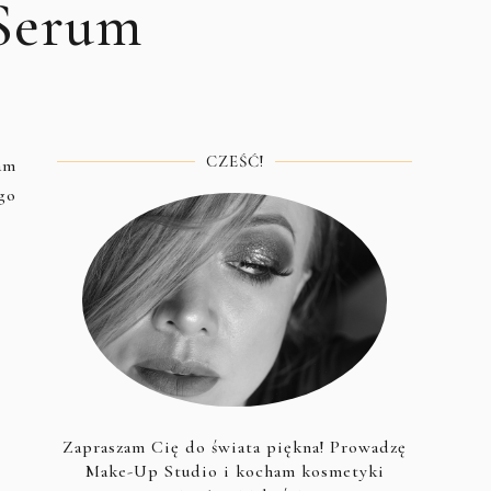
 Serum
CZEŚĆ!
am
go
Zapraszam Cię do świata piękna! Prowadzę
Make-Up Studio i kocham kosmetyki