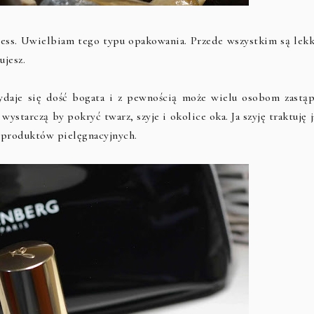
ess. Uwielbiam tego typu opakowania. Przede wszystkim są lekk
ujesz.
ydaje się dość bogata i z pewnością może wielu osobom zastąp
ystarczą by pokryć twarz, szyje i okolice oka. Ja szyję traktuję 
i produktów pielęgnacyjnych.