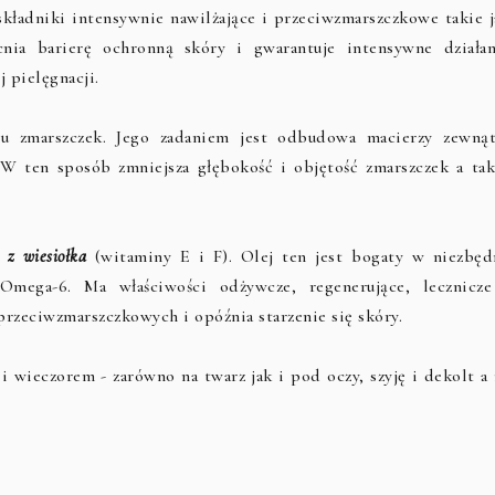
kładniki intensywnie nawilżające i przeciwzmarszczkowe takie j
ia barierę ochronną skóry i gwarantuje intensywne działan
 pielęgnacji.
u zmarszczek. Jego zadaniem jest odbudowa macierzy zewnąt
W ten sposób zmniejsza głębokość i objętość zmarszczek a tak
j z wiesiołka
(witaminy E i F). Olej ten jest bogaty w niezbęd
Omega-6. Ma właściwości odżywcze, regenerujące, lecznicze
 przeciwzmarszczkowych i opóźnia starzenie się skóry.
i wieczorem - zarówno na twarz jak i pod oczy, szyję i dekolt a 