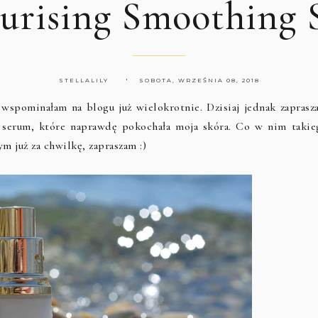
urising Smoothing
STELLALILY
SOBOTA, WRZEŚNIA 08, 2018
wspominałam na blogu już wielokrotnie. Dzisiaj jednak zaprasz
z serum, które naprawdę pokochała moja skóra. Co w nim takie
m już za chwilkę, zapraszam :)