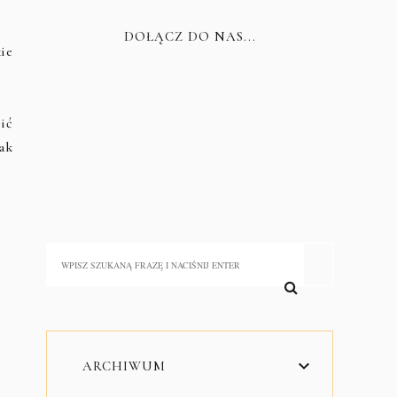
DOŁĄCZ DO NAS...
ie
ić
jak
ARCHIWUM