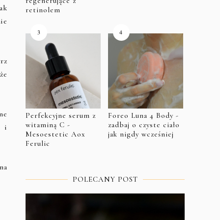
regenerujące z
ak
retinolem
ie
rz
że
ne
Perfekcyjne serum z
Foreo Luna 4 Body -
witaminą C -
zadbaj o czyste ciało
 i
Mesoestetic Aox
jak nigdy wcześniej
Ferulic
na
POLECANY POST