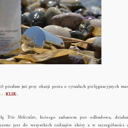
nt
) pisałam już przy okazji posta o rytuałach pielęgnacyjnych ma
aj (
KLIK
)
.
mułą
Trio Molecular
, którego zadaniem jest odbudowa, działan
aczone jest do wszystkich rodzajów skóry a w szczególności 