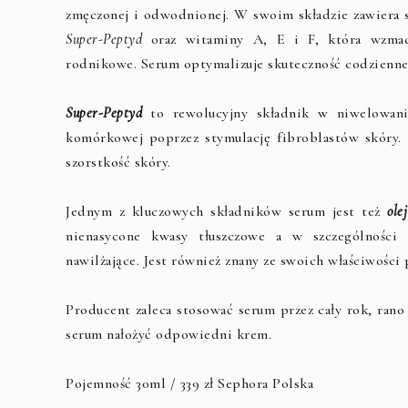
zmęczonej i odwodnionej. W swoim składzie zawiera s
Super-Peptyd
oraz witaminy A, E i F, która wzmacn
rodnikowe. Serum optymalizuje skuteczność codziennej
Super-Peptyd
to rewolucyjny składnik w niwelowani
komórkowej poprzez stymulację fibroblastów skóry. 
szorstkość skóry.
Jednym z kluczowych składników serum jest też
ole
nienasycone kwasy tłuszczowe a w szczególności 
nawilżające. Jest również znany ze swoich właściwości
Producent zaleca stosować serum przez cały rok, rano 
serum nałożyć odpowiedni krem.
Pojemność 30ml / 339 zł Sephora Polska