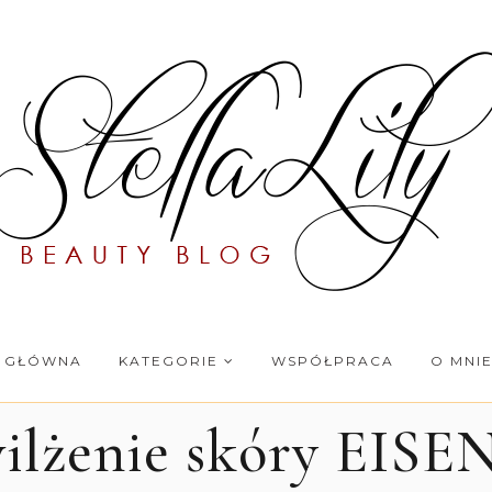
 GŁÓWNA
KATEGORIE
WSPÓŁPRACA
O MNI
wilżenie skóry EISE