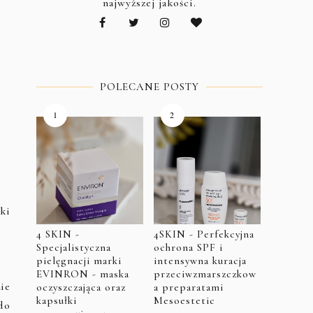
najwyższej jakości.
POLECANE POSTY
rki
4 SKIN -
4SKIN - Perfekcyjna
Specjalistyczna
ochrona SPF i
pielęgnacji marki
intensywna kuracja
EVINRON - maska
przeciwzmarszczkow
ie
oczyszczająca oraz
a preparatami
kapsułki
Mesoestetic
do