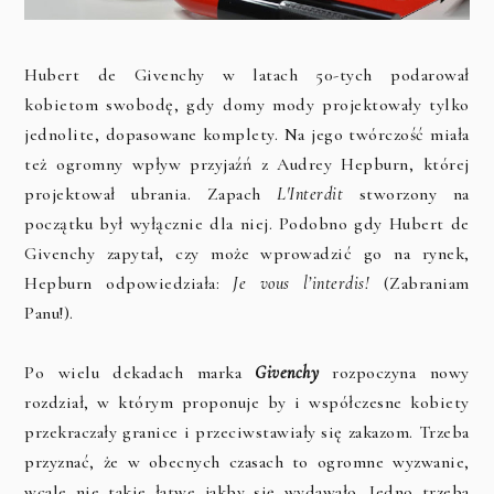
Hubert de Givenchy w latach 50-tych podarował
kobietom swobodę, gdy domy mody projektowały tylko
jednolite, dopasowane komplety. Na jego twórczość miała
też ogromny wpływ przyjaźń z Audrey Hepburn, której
projektował ubrania. Zapach
L'Interdit
stworzony na
początku był wyłącznie dla niej.
Podobno gdy Hubert de
Givenchy zapytał, czy może wprowadzić go na rynek,
Hepburn odpowiedziała:
Je vous l’interdis!
(Zabraniam
Panu!).
Po wielu dekadach marka
Givenchy
rozpoczyna nowy
rozdział, w którym proponuje by i współczesne kobiety
przekraczały granice i przeciwstawiały się zakazom. Trzeba
przyznać, że w obecnych czasach to ogromne wyzwanie,
wcale nie takie łatwe jakby się wydawało. Jedno trzeba