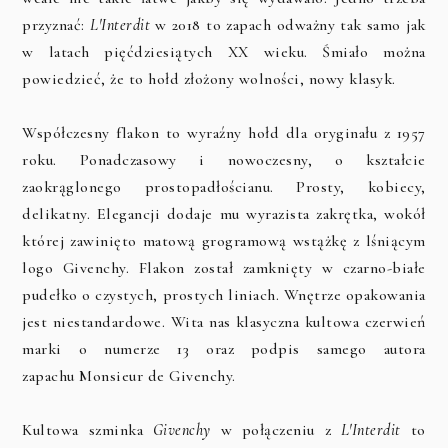
przyznać:
L'Interdit
w 2018 to zapach odważny tak samo jak
w latach pięćdziesiątych XX wieku. Śmiało można
powiedzieć, że to hołd złożony wolności, nowy klasyk.
Współczesny flakon to wyraźny hołd dla oryginału z 1957
roku. Ponadczasowy i nowoczesny, o kształcie
zaokrąglonego prostopadłościanu. Prosty, kobiecy,
delikatny. Elegancji dodaje mu wyrazista zakrętka, wokół
której zawinięto matową grogramową wstążkę z lśniącym
logo Givenchy. Flakon został zamknięty w czarno-białe
pudełko o czystych, prostych liniach.
Wnętrze opakowania
jest niestandardowe. Wita nas klasyczna kultowa czerwień
marki o numerze 13 oraz podpis samego autora
zapachu
Monsieur de Givenchy
.
Kultowa szminka
Givenchy
w połączeniu z
L'Interdit
to