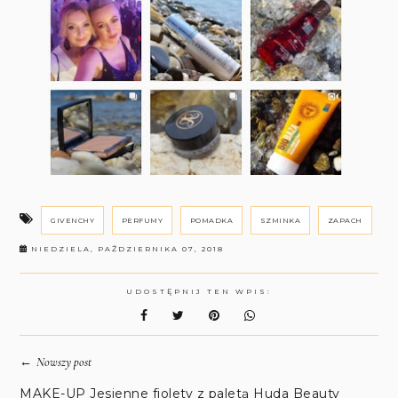
GIVENCHY
PERFUMY
POMADKA
SZMINKA
ZAPACH
NIEDZIELA, PAŹDZIERNIKA 07, 2018
UDOSTĘPNIJ TEN WPIS:
←
Nowszy post
MAKE-UP Jesienne fiolety z paletą Huda Beauty