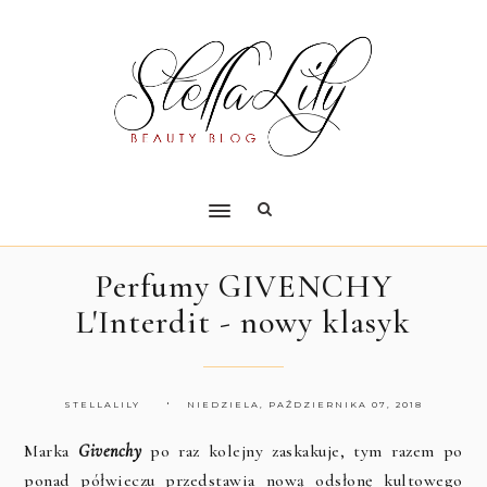
Perfumy GIVENCHY
L'Interdit - nowy klasyk
STELLALILY
NIEDZIELA, PAŹDZIERNIKA 07, 2018
Marka
Givenchy
po raz kolejny zaskakuje, tym razem po
ponad półwieczu przedstawia nową odsłonę kultowego