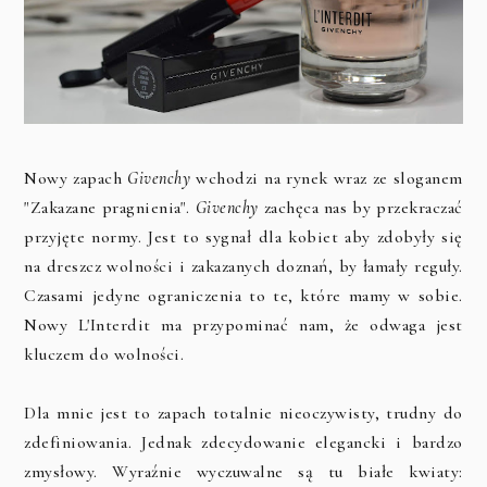
Nowy zapach
Givenchy
wchodzi na rynek wraz ze sloganem
"Zakazane pragnienia".
Givenchy
zachęca nas by przekraczać
przyjęte normy. Jest to sygnał dla kobiet aby zdobyły się
na dreszcz wolności i zakazanych doznań, by łamały reguły.
Czasami jedyne ograniczenia to te, które mamy w sobie.
Nowy L'Interdit ma przypominać nam, że odwaga jest
kluczem do wolności.
Dla mnie jest to zapach totalnie nieoczywisty, trudny do
zdefiniowania. Jednak zdecydowanie elegancki i bardzo
zmysłowy. Wyraźnie wyczuwalne są tu białe kwiaty: