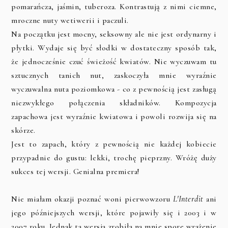
pomarańcza, jaśmin, tuberoza. Kontrastują z nimi ciemne,
mroczne nuty wetiwerii i paczuli.
Na początku jest mocny, seksowny ale nie jest ordynarny i
płytki. Wydaje się być słodki w dostateczny sposób tak,
że jednocześnie czuć świeżość kwiatów. Nie wyczuwam tu
sztucznych tanich nut, zaskoczyła mnie wyraźnie
wyczuwalna nuta poziomkowa - co z pewnością jest zasługą
niezwykłego połączenia składników. Kompozycja
zapachowa jest wyraźnie kwiatowa i powoli rozwija się na
skórze.
Jest to zapach, który z pewnością nie każdej kobiecie
przypadnie do gustu: lekki, trochę pieprzny. Wróżę duży
sukces tej wersji. Genialna premiera!
Nie miałam okazji poznać woni pierwowzoru
L'Interdit
ani
jego późniejszych wersji, które pojawiły się i 2003 i w
2007 roku. Jednak ta wersja zrobiła na mnie spore wrażenie