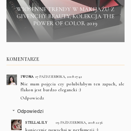
WIOSENNE TRENDY W MAKIJAŻU Z
GIVENCHY BEAUTY, KOLEKCJA THE
POWER OF COLOR 2019
KOMENTARZE
IWONA
07 PAŹDZIERNIKA, 2018 07:42
Nie mam pojęcia czy polubiłabym ten zapach, ale
flakon jest bardzo elegancki :)
Odpowiedz
Odpowiedzi
STELLALILY
09 PAŹDZIERNIKA, 2018 22:36
koniecznie powąchaj w perfumerii :)