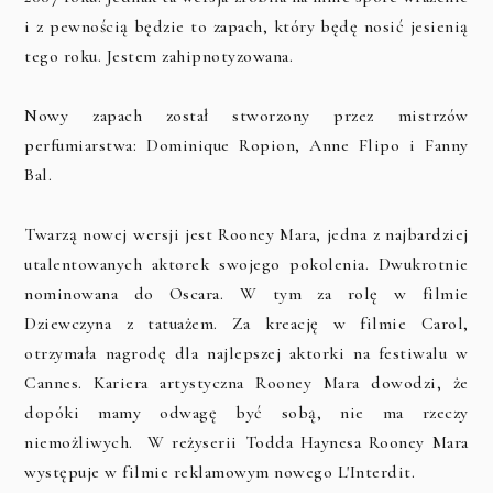
i z pewnością będzie to zapach, który będę nosić jesienią
tego roku. Jestem zahipnotyzowana.
Nowy zapach został stworzony przez mistrzów
perfumiarstwa:
Dominique Ropion, Anne Flipo i Fanny
Bal.
Twarzą nowej wersji jest Rooney Mara, jedna z najbardziej
utalentowanych aktorek swojego pokolenia.
Dwukrotnie
nominowana do Oscara. W tym za rolę w filmie
Dziewczyna z tatuażem. Za kreację w filmie Carol,
otrzymała nagrodę dla najlepszej aktorki na festiwalu w
Cannes. Kariera artystyczna Rooney Mara dowodzi, że
dopóki mamy odwagę być sobą, nie ma rzeczy
niemożliwych. W reżyserii Todda Haynesa Rooney Mara
występuje w filmie reklamowym nowego L'Interdit.