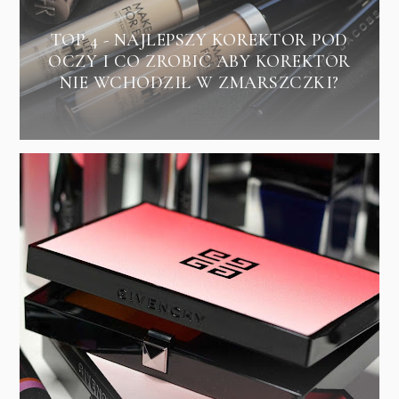
TOP 4 - NAJLEPSZY KOREKTOR POD
OCZY I CO ZROBIĆ ABY KOREKTOR
NIE WCHODZIŁ W ZMARSZCZKI?