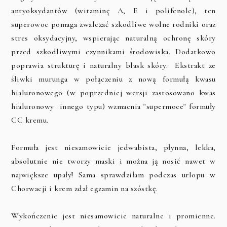
antyoksydantów (witaminę A, E i polifenole), ten
superowoc pomaga zwalczać szkodliwe wolne rodniki oraz
stres oksydacyjny, wspierając naturalną ochronę skóry
przed szkodliwymi czynnikami środowiska. Dodatkowo
poprawia strukturę i naturalny blask skóry. Ekstrakt ze
śliwki murunga w połączeniu z nową formułą kwasu
hialuronowego (w poprzedniej wersji zastosowano kwas
hialuronowy innego typu) wzmacnia "supermoce" formuły
CC kremu.
Formuła jest niesamowicie jedwabista, płynna, lekka,
absolutnie nie tworzy maski i można ją nosić nawet w
największe upały! Sama sprawdziłam podczas urlopu w
Chorwacji i krem zdał egzamin na szóstkę.
Wykończenie jest niesamowicie naturalne i promienne.