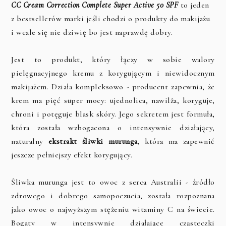
CC Cream Correction Complete Super Active 50 SPF
to jeden
z bestsellerów marki jeśli chodzi o produkty do makijażu
i wcale się nie dziwię bo jest naprawdę dobry.
Jest to produkt, który łączy w sobie walory
pielęgnacyjnego kremu z korygującym i niewidocznym
makijażem. Działa kompleksowo - producent zapewnia, że
krem ma pięć super mocy: ujednolica, nawilża, koryguje,
chroni i potęguje blask skóry. Jego sekretem jest formuła,
która została wzbogacona o intensywnie działający,
naturalny
ekstrakt śliwki murunga
, która ma zapewnić
jeszcze pełniejszy efekt korygujący.
Śliwka murunga jest to owoc z serca Australii - źródło
zdrowego i dobrego samopoczucia, została rozpoznana
jako owoc o najwyższym stężeniu witaminy C na świecie.
Bogaty w intensywnie działające cząsteczki