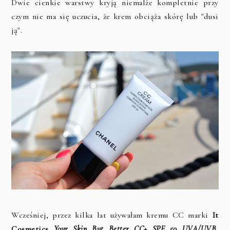
Dwie cienkie warstwy kryją niemalże kompletnie przy
czym nie ma się uczucia, że krem obciąża skórę lub "dusi
ją".
Wcześniej, przez kilka lat używałam kremu CC marki
It
Cosmetics
Your Skin But Better CC+ SPF 50 UVA/UVB
,