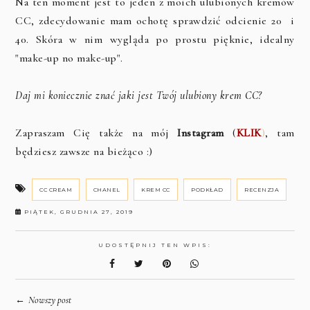
Na ten moment jest to jeden z moich ulubionych kremów
CC, zdecydowanie mam ochotę sprawdzić odcienie 20 i
40. Skóra w nim wygląda po prostu pięknie, idealny
"make-up no make-up".
Daj mi koniecznie znać jaki jest Twój ulubiony krem CC?
Zapraszam Cię także na mój
Instagram
(
KLIK
)
, tam
będziesz zawsze na bieżąco :)
CC CREAM
CHANEL
KREM CC
PODKŁAD
RECENZJA
PIĄTEK, GRUDNIA 27, 2019
UDOSTĘPNIJ TEN WPIS:
←
Nowszy post