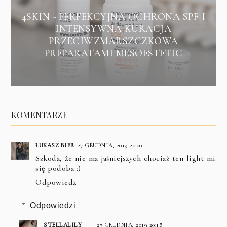
4SKIN - PERFEKCYJNA OCHRONA SPF I
INTENSYWNA KURACJA
PRZECIWZMARSZCZKOWA
PREPARATAMI MESOESTETIC
KOMENTARZE
ŁUKASZ BIER
27 GRUDNIA, 2019 20:00
Szkoda, że nie ma jaśniejszych chociaż ten light mi
się podoba :)
Odpowiedz
Odpowiedzi
STELLALILY
27 GRUDNIA, 2019 20:18