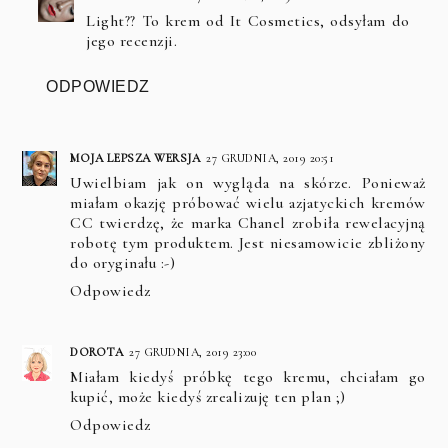
Light?? To krem od It Cosmetics, odsyłam do
jego recenzji.
ODPOWIEDZ
MOJA LEPSZA WERSJA
27 GRUDNIA, 2019 20:51
Uwielbiam jak on wygląda na skórze. Ponieważ
miałam okazję próbować wielu azjatyckich kremów
CC twierdzę, że marka Chanel zrobiła rewelacyjną
robotę tym produktem. Jest niesamowicie zbliżony
do oryginału :-)
Odpowiedz
DOROTA
27 GRUDNIA, 2019 23:00
Miałam kiedyś próbkę tego kremu, chciałam go
kupić, może kiedyś zrealizuję ten plan ;)
Odpowiedz