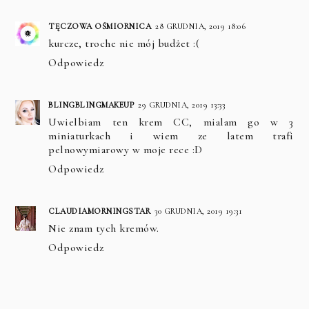
TĘCZOWA OŚMIORNICA
28 GRUDNIA, 2019 18:06
kurcze, troche nie mój budżet :(
Odpowiedz
BLINGBLINGMAKEUP
29 GRUDNIA, 2019 13:33
Uwielbiam ten krem CC, mialam go w 3
miniaturkach i wiem ze latem trafi
pelnowymiarowy w moje rece :D
Odpowiedz
CLAUDIAMORNINGSTAR
30 GRUDNIA, 2019 19:31
Nie znam tych kremów.
Odpowiedz