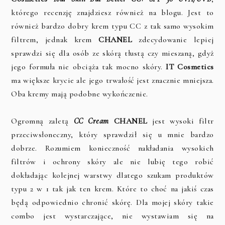
którego recenzję znajdziesz również na blogu. Jest to
również bardzo dobry krem typu CC z tak samo wysokim
filtrem, jednak krem
CHANEL
zdecydowanie lepiej
sprawdzi się dla osób ze skórą tłustą czy mieszaną, gdyż
jego formuła nie obciąża tak mocno skóry.
IT Cosmetics
ma większe krycie ale jego trwałość jest znacznie mniejsza.
Oba kremy mają podobne wykończenie.
Ogromną zaletą
CC Cream
CHANEL
jest wysoki filtr
przeciwsłoneczny, który sprawdził się u mnie bardzo
dobrze. Rozumiem konieczność nakładania wysokich
filtrów i ochrony skóry ale nie lubię tego robić
dokładając kolejnej warstwy dlatego szukam produktów
typu 2 w 1 tak jak ten krem. Które to choć na jakiś czas
będą odpowiednio chronić skórę. Dla mojej skóry takie
combo jest wystarczające, nie wystawiam się na