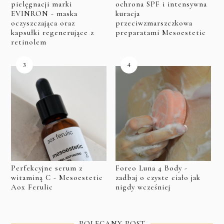
pielęgnacji marki
ochrona SPF i intensywna
EVINRON - maska
kuracja
oczyszczająca oraz
przeciwzmarszczkowa
kapsułki regenerujące z
preparatami Mesoestetic
retinolem
Perfekcyjne serum z
Foreo Luna 4 Body -
witaminą C - Mesoestetic
zadbaj o czyste ciało jak
Aox Ferulic
nigdy wcześniej
POLECANY POST