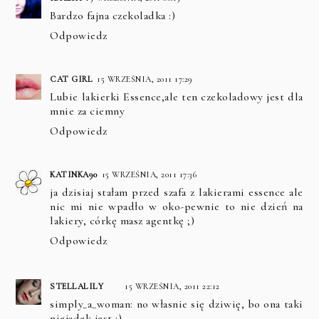
Bardzo fajna czekoladka :)
Odpowiedz
CAT GIRL
15 WRZEŚNIA, 2011 17:29
Lubie lakierki Essence,ale ten czekoladowy jest dla
mnie za ciemny
Odpowiedz
KATINKA90
15 WRZEŚNIA, 2011 17:36
ja dzisiaj stałam przed szafa z lakierami essence ale
nic mi nie wpadło w oko-pewnie to nie dzień na
lakiery, córkę masz agentkę ;)
Odpowiedz
STELLALILY
15 WRZEŚNIA, 2011 22:12
simply_a_woman: no własnie się dziwię, bo ona taki
niejadek jest :)