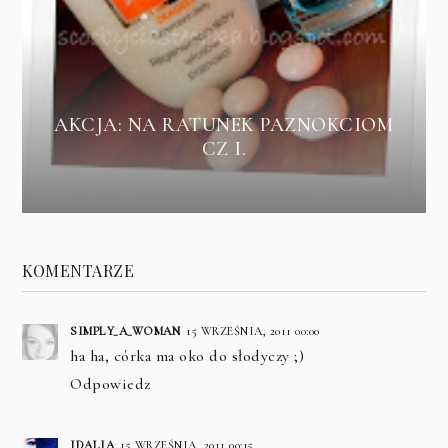
AKCJA: NA RATUNEK PAZNOKCIOM
CZ I.
KOMENTARZE
SIMPLY_A_WOMAN
15 WRZEŚNIA, 2011 00:00
ha ha, córka ma oko do słodyczy ;)
Odpowiedz
IDALIA
15 WRZEŚNIA, 2011 00:15