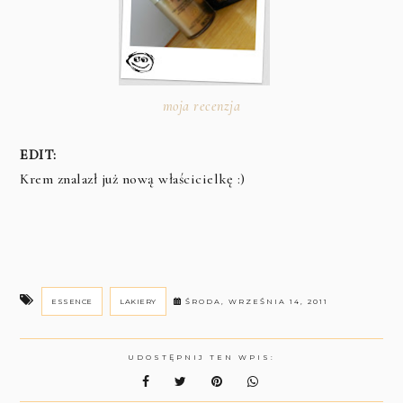
moja recenzja
EDIT:
Krem znalazł już nową właścicielkę :)
ESSENCE
LAKIERY
ŚRODA, WRZEŚNIA 14, 2011
UDOSTĘPNIJ TEN WPIS: