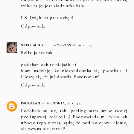
tylko ta jej jest słodziutka haha.
P.S. Dzięki za paczuszkę :)
Odpowiedz
STELLALILY
16 WRZEŚNIA, 2011 13:57
Bella: ja tak tak...
paulakan: och te niejadki :)
Mam nadzieję, że niespodzianka się podobała :)
Cieszę się, że już dotarła. Pozdrawiam!
Odpowiedz
PAULAKAN
16 WRZEŚNIA, 2011 14:24
Podobała mi się, taki peeling mam już w swojej
peelingowej kolekcji ;) Podpowiedz mi tylko jak
używac tego cienia, sądzę że pod kolorowe cienie,
ale pewna nie jeste :P