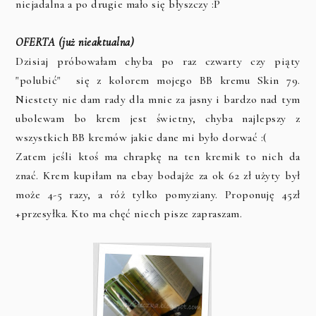
niejadalna a po drugie mało się błyszczy :P
OFERTA (już nieaktualna)
Dzisiaj próbowałam chyba po raz czwarty czy piąty
"polubić" się z kolorem mojego BB kremu Skin 79.
Niestety nie dam rady dla mnie za jasny i bardzo nad tym
ubolewam bo krem jest świetny, chyba najlepszy z
wszystkich BB kremów jakie dane mi było dorwać :(
Zatem jeśli ktoś ma chrapkę na ten kremik to nich da
znać. Krem kupiłam na ebay bodajże za ok 62 zł użyty był
może 4-5 razy, a róż tylko pomyziany. Proponuję 45zł
+przesyłka. Kto ma chęć niech pisze zapraszam.