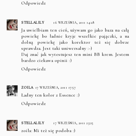
Odpowiedz
STELLALILY
16 WRZEŚNIA, 2011 14:28
Ja uwielbiam ten cień, używam go jako baza na całą
powiekę bo ładnie kryje wszelkie pajączki, a na
dolną powiekę jako korektor też się dobrze
sprawdza. Jest taki uniwersalny :-)
Daj znać jak wytestujesz ten mini BB krem. Jestem
bardzo ciekawa opinii :)
Odpowiedz
ZOILA
17 WRZEŚNIA, 2011 17:57
Ładny ten kolor z Essence :)
Odpowiedz
STELLALILY
17 WRZEŚNIA, 2011 23:25
zoila: Mi też się podoba :)