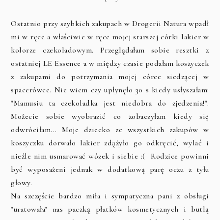
Ostatnio przy szybkich zakupach w Drogerii Natura wpadł
mi w ręce a właściwie w ręce mojej starszej córki lakier w
kolorze czekoladowym. Przeglądałam sobie resztki z
ostatniej LE Essence a w między czasie podałam koszyczek
z zakupami do potrzymania mojej córce siedzącej w
spacerówce. Nie wiem czy upłynęło 30 s kiedy usłyszałam:
"Mamusiu ta czekoladka jest niedobra do zjedzenia!".
Możecie sobie wyobrazić co zobaczyłam kiedy się
odwróciłam... Moje dziecko ze wszystkich zakupów w
koszyczku dorwało lakier zdążyło go odkręcić, wylać i
nieźle nim usmarować wózek i siebie :( Rodzice powinni
być wyposażeni jednak w dodatkową parę oczu z tyłu
głowy.
Na szczęście bardzo miła i sympatyczna pani z obsługi
"uratowała" nas paczką płatków kosmetycznych i butlą