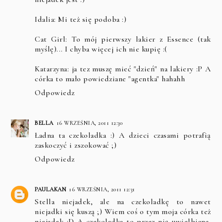
Idalia: Mi też się podoba :)
Cat Girl: To mój pierwszy lakier z Essence (tak
myślę)... I chyba więcej ich nie kupię :(
Katarzyna: ja tez muszę mieć "dzień" na lakiery :P A
córka to mało powiedziane "agentka" hahahh
Odpowiedz
BELLA
16 WRZEŚNIA, 2011 12:30
Ładna ta czekoladka :) A dzieci czasami potrafią
zaskoczyć i zszokować ;)
Odpowiedz
PAULAKAN
16 WRZEŚNIA, 2011 12:31
Stella niejadek, ale na czekoladkę to nawet
niejadki się kuszą ;) Wiem coś o tym moja córka też
niejadek :D A czekoladka to przez nią uwielbiana,