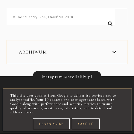
ARCHIWUM
instagram @stellalily_pl
This site uses cookies from Google to deliver its services and to
INSTAGRAM
FACEBOOK
O MNIE
analyze traffic. Your IP address and user-agent are shared with
Google along with performance and security metrics to ensure
quality of service, generate usage statistics, and to detect and
address abuse.
COPYRIGHT ©
STELLALILY BEAUTY BLOG
LEARN MORE
GOT IT
BLOG DESIGN:
KAROGRAFIA.PL