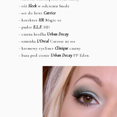
- róż
Sleek
w odcieniu Suede
- set do brwi
Catrice
- korektor
HR
Magic 01
- puder
E.L.F.
HD
- czarna kredka
Urban Decay
- szminka
L'Oreal
Caresse nr 101
- kremowy eyeliner
Clinique
czarny
- baza pod cienie
Urban Decay
PP Eden.