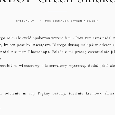
STELLALILY
PONIEDZIAŁEK, STYCZNIA 06, 2014
ego roku ale część opakowań wyrzuciłam... Poza tym sama nadal n
 by ten post był naciągany. Dlatego dzisiaj makijaż w odcienia
a nadal nie mam Photoshopa. Polećcie mi proszę ewentualnie jak
m.
erobić w wieczorowy - karnawałowy, wystarczy dodać jakiś zło
 odcieniu nr 107. Piękny beżowy, idealnie kremowy, świet
;