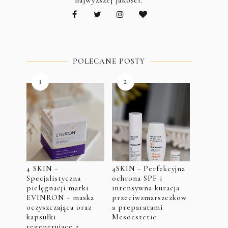
najwyższej jakości.
POLECANE POSTY
4 SKIN -
4SKIN - Perfekcyjna
Specjalistyczna
ochrona SPF i
pielęgnacji marki
intensywna kuracja
EVINRON - maska
przeciwzmarszczkow
oczyszczająca oraz
a preparatami
kapsułki
Mesoestetic
regenerujące z