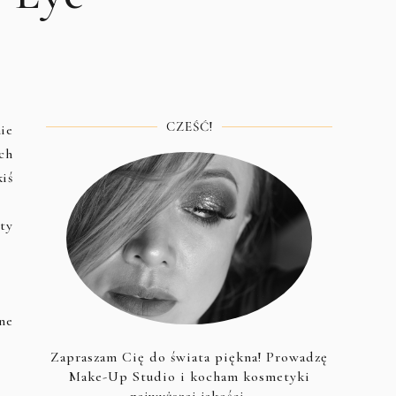
CZEŚĆ!
ie
ch
iś
ty
ne
Zapraszam Cię do świata piękna! Prowadzę
Make-Up Studio i kocham kosmetyki