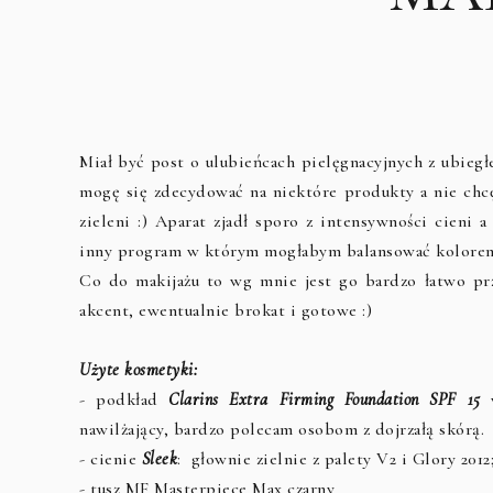
Miał być post o ulubieńcach pielęgnacyjnych z ubiegł
mogę się zdecydować na niektóre produkty a nie chcę,
zieleni :) Aparat zjadł sporo z intensywności cieni 
inny program w którym mogłabym balansować kolore
Co do makijażu to wg mnie jest go bardzo łatwo prz
akcent, ewentualnie brokat i gotowe :)
Użyte kosmetyki:
- podkład
Clarins Extra Firming Foundation SPF 15
w
nawilżający, bardzo polecam osobom z dojrzałą skórą.
- cienie
Sleek
: głownie zielnie z palety V2 i Glory 2012
- tusz MF Masterpiece Max czarny