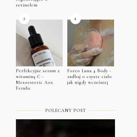
retinolem
Perfekcyjne serum z
Foreo Luna 4 Body -
witaminą C -
zadbaj o czyste ciało
Mesoestetic Aox
jak nigdy wcześniej
Ferulic
POLECANY POST