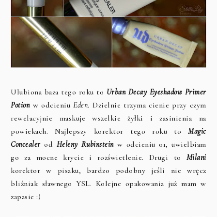
Ulubiona baza tego roku to
Urban Decay Eyeshadow Primer
Potion
w odcieniu
Eden
. Dzielnie trzyma cienie przy czym
rewelacyjnie maskuje wszelkie żyłki i zasinienia na
powiekach. Najlepszy korektor tego roku to
Magic
Concealer
od
Heleny Rubinstein
w odcieniu 01, uwielbiam
go za mocne krycie i rozświetlenie. Drugi to
Milani
korektor w pisaku, bardzo podobny jeśli nie wręcz
bliźniak sławnego YSL. Kolejne opakowania już mam w
zapasie :)