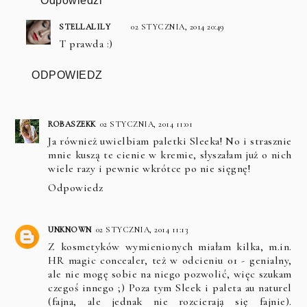
Odpowiedzi
STELLALILY
02 STYCZNIA, 2014 20:49
T prawda :)
ODPOWIEDZ
ROBASZEKK
02 STYCZNIA, 2014 11:01
Ja również uwielbiam paletki Sleeka! No i strasznie
mnie kuszą te cienie w kremie, słyszałam już o nich
wiele razy i pewnie wkrótce po nie sięgnę!
Odpowiedz
UNKNOWN
02 STYCZNIA, 2014 11:13
Z kosmetyków wymienionych miałam kilka, m.in.
HR magic concealer, też w odcieniu 01 - genialny,
ale nie mogę sobie na niego pozwolić, więc szukam
czegoś innego ;) Poza tym Sleek i paleta au naturel
(fajna, ale jednak nie rozcierają się fajnie).