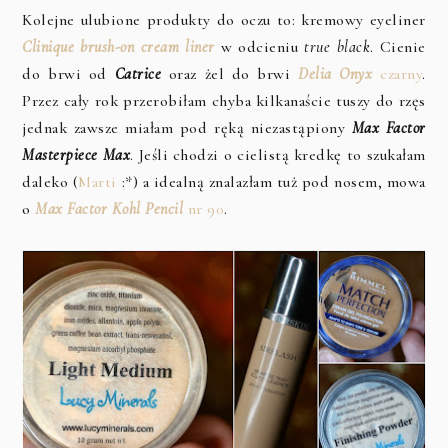
Kolejne ulubione produkty do oczu to: kremowy eyeliner
Clinique brush-on cream liner
w odcieniu
true black
. Cienie
do brwi od
Catrice
oraz żel do brwi
Delia Onyx
czarny
.
Przez cały rok przerobiłam chyba kilkanaście tuszy do rzęs
jednak zawsze miałam pod ręką niezastąpiony
Max Factor
Masterpiece Max
. Jeśli chodzi o cielistą kredkę to szukałam
daleko (
Marti
:*) a idealną znalazłam tuż pod nosem, mowa
o
Max Factor Kohl Pencil
nr 90
.