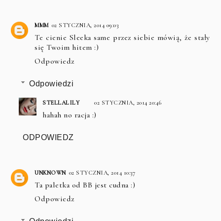
MMM
02 STYCZNIA, 2014 09:03
Te cienie Sleeka same przez siebie mówią, że stały
się Twoim hitem :)
Odpowiedz
Odpowiedzi
STELLALILY
02 STYCZNIA, 2014 20:46
hahah no racja :)
ODPOWIEDZ
UNKNOWN
02 STYCZNIA, 2014 10:37
Ta paletka od BB jest cudna :)
Odpowiedz