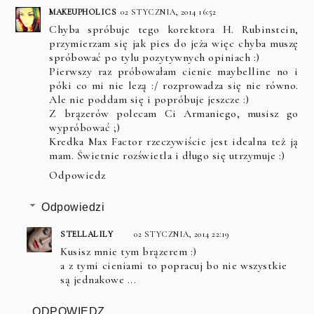
MAKEUPHOLICS
02 STYCZNIA, 2014 16:52
Chyba spróbuje tego korektora H. Rubinstein,
przymierzam się jak pies do jeża więc chyba muszę
spróbować po tylu pozytywnych opiniach :)
Pierwszy raz próbowałam cienie maybelline no i
póki co mi nie lezą :/ rozprowadza się nie równo.
Ale nie poddam się i popróbuje jeszcze :)
Z brązerów polecam Ci Armaniego, musisz go
wypróbować ;)
Kredka Max Factor rzeczywiście jest idealna też ją
mam. Świetnie rozświetla i długo się utrzymuje :)
Odpowiedz
Odpowiedzi
STELLALILY
02 STYCZNIA, 2014 22:19
Kusisz mnie tym brązerem :)
a z tymi cieniami to popracuj bo nie wszystkie
są jednakowe ...
ODPOWIEDZ