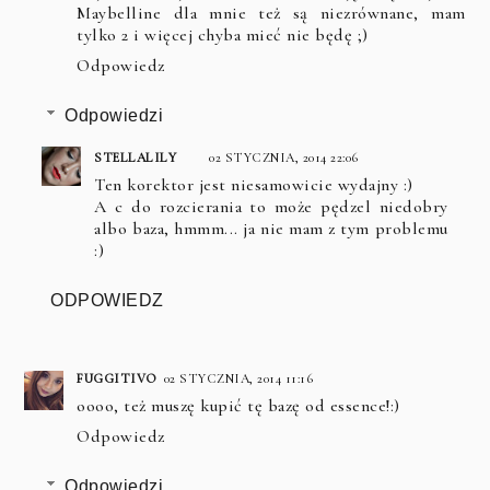
Maybelline dla mnie też są niezrównane, mam
tylko 2 i więcej chyba mieć nie będę ;)
Odpowiedz
Odpowiedzi
STELLALILY
02 STYCZNIA, 2014 22:06
Ten korektor jest niesamowicie wydajny :)
A c do rozcierania to może pędzel niedobry
albo baza, hmmm... ja nie mam z tym problemu
:)
ODPOWIEDZ
FUGGITIVO
02 STYCZNIA, 2014 11:16
oooo, też muszę kupić tę bazę od essence!:)
Odpowiedz
Odpowiedzi