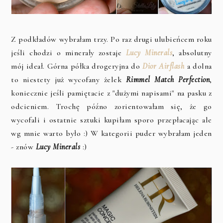
Z podkładów wybrałam trzy. Po raz drugi ulubieńcem roku
jeśli chodzi o minerały zostaje
Lucy Minerals
, absolutny
mój ideał. Górna półka drogeryjna do
Dior Airflash
a dolna
to niestety już wycofany żelek
Rimmel Match Perfection
,
koniecznie jeśli pamiętacie z "dużymi napisami" na pasku z
odcieniem. Trochę późno zorientowałam się, że go
wycofali i ostatnie sztuki kupiłam sporo przepłacając ale
wg mnie warto było :) W kategorii puder wybrałam jeden
- znów
Lucy Minerals
:)