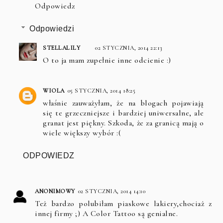
Odpowiedz
Odpowiedzi
STELLALILY
02 STYCZNIA, 2014 22:13
O to ja mam zupełnie inne odcienie :)
WIOLA
05 STYCZNIA, 2014 18:25
właśnie zauważyłam, że na blogach pojawiają
się te grzeczniejsze i bardziej uniwersalne, ale
granat jest piękny. Szkoda, że za granicą mają o
wiele większy wybór :(
ODPOWIEDZ
ANONIMOWY
02 STYCZNIA, 2014 14:10
Też bardzo polubiłam piaskowe lakiery,chociaż z
innej firmy ;) A Color Tattoo są genialne.