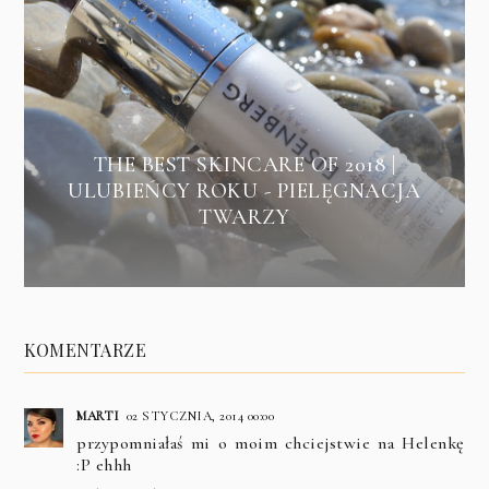
THE BEST SKINCARE OF 2018 |
ULUBIEŃCY ROKU - PIELĘGNACJA
TWARZY
KOMENTARZE
MARTI
02 STYCZNIA, 2014 00:00
przypomniałaś mi o moim chciejstwie na Helenkę
:P ehhh