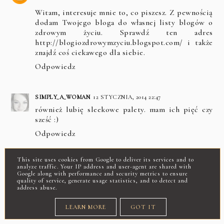
Witam, interesuje mnie to, co piszesz. Z pewnością
dodam Twojego bloga do własnej listy blogów o
zdrowym życiu. Sprawdź ten adres
http://blogiozdrowymzyciu.blogspot.com/ i także
znajdź coś ciekawego dla siebie.
Odpowiedz
SIMPLY_A_WOMAN
12 STYCZNIA, 2014 22:47
również lubię sleekowe palety. mam ich pięć czy
sześć :)
Odpowiedz
Odpowiedzi
This site uses cookies from Google to deliver its services and to
analyze traffic. Your IP address and user-agent are shared with
Google along with performance and security metrics to ensure
STELLALILY
12 STYCZNIA, 2014 22:59
quality of service, generate usage statistics, and to detect and
Nie dziwię się są świetne :)
address abuse.
LEARN MORE
GOT IT
ODPOWIEDZ