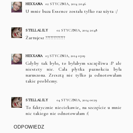
HEXXANA
02 STYCZNIA, 2014 20:46
U mnie baza Essence została tylko raz użyta :/
STELLALILY
02 STYCZNIA, 2014 20:48
Żartujesz ????????????
HEXXANA
03 STYCZNIA, 2014 03:09
Gdyby tak było, to byłabym szczęśliwa :P ale
niestety nie. Cała płytka paznokcia była
naruszona. Zresztą nie tylko ja odnotowałam
takie problemy.
STELLALILY
04 STYCZNIA, 2014 00:29
To faktycznie nieciekawie, na szczęście u mnie
nic takiego nie odnotowałam :(
ODPOWIEDZ