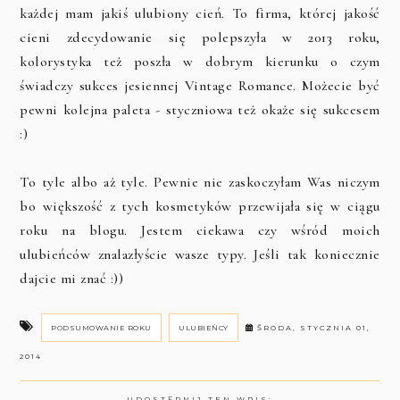
każdej mam jakiś ulubiony cień. To firma, której jakość
cieni zdecydowanie się polepszyła w 2013 roku,
kolorystyka też poszła w dobrym kierunku o czym
świadczy sukces jesiennej Vintage Romance. Możecie być
pewni kolejna paleta - styczniowa też okaże się sukcesem
:)
To tyle albo aż tyle. Pewnie nie zaskoczyłam Was niczym
bo większość z tych kosmetyków przewijała się w ciągu
roku na blogu. Jestem ciekawa czy wśród moich
ulubieńców znalazłyście wasze typy. Jeśli tak koniecznie
dajcie mi znać :))
PODSUMOWANIE ROKU
ULUBIEŃCY
ŚRODA, STYCZNIA 01,
2014
UDOSTĘPNIJ TEN WPIS: