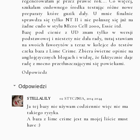
regenerowałam je przez prawie rok.... Co więcej,
szukałam cudownego środka testując różne nowe
preparaty które guzik dały. U mnie finalnie
sprawdza się tylko NT II i nie pokuszę się już na
żadne cudo w stylu MIcro Cell 2000, Essie itd.
Bazę pod cienie z UD znam tylko w wersji
podstawowej i niestety nie dała rady, tutaj stawiam
na swoich faworytów a teraz w kolejce do testów
czeka baza z Lime Crime. Zbiera świetne opinie na
anglojęzycznych blogach i widzę, że faktycznie daje
radę z mocno przetłuszczającymi się powiekami.
Odpowiedz
Odpowiedzi
STELLALILY
02 STYCZNIA, 2014 20:44
Ja tej bazy nie używam codziennie więc nie ma
takiego ryzyka.
A baza z lime crime jest na mojej liście must
have :)