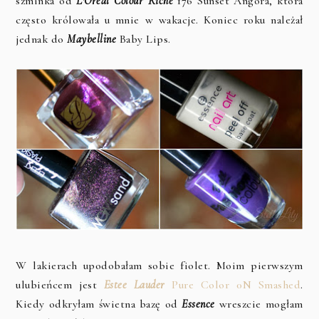
szminka od
L'Oreal Colour Riche
176 Sunset Angora, która
często królowała u mnie w wakacje. Koniec roku należał
jednak do
Maybelline
Baby Lips.
W lakierach upodobałam sobie fiolet. Moim pierwszym
ulubieńcem jest
Estee Lauder
Pure Color 0N Smashed
.
Kiedy odkryłam świetna bazę od
Essence
wreszcie mogłam