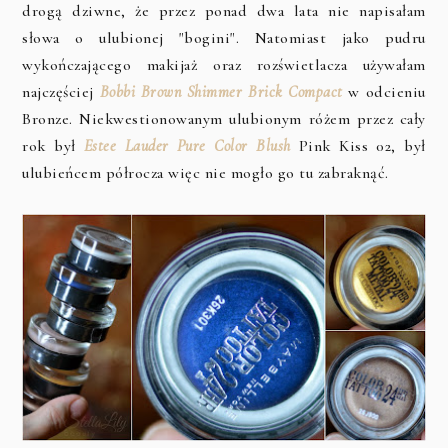
drogą dziwne, że przez ponad dwa lata nie napisałam
słowa o ulubionej "bogini". Natomiast jako pudru
wykończającego makijaż oraz rozświetlacza używałam
najczęściej
Bobbi Brown Shimmer Brick Compact
w odcieniu
Bronze. Niekwestionowanym ulubionym różem przez cały
rok był
Estee Lauder Pure Color Blush
Pink Kiss 02, był
ulubieńcem półrocza więc nie mogło go tu zabraknąć.