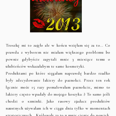
Troszkę mi to zajęło ale w końcu wzięłam się za to... Co
prawda z wyborem nie miałam większego problemu bo
pewnie gdybyście zapytali mnie 3 miesiące temu o
ulubieńców wskazałabym te same kosmetyki.
Produktami po które sięgałam naprawdę bardzo rzadko
były zdecydowanie lakiery do paznokci. Przez ten rok
łącznie może 15 razy pomalowałam paznokcie, mimo to
lakiery często wpadały do mojego koszyka :) To samo jeśli
chodzi o szminki. Jako rasowy zjadacz produktów
naustnych używałam ich w ciągu dnia tylko w momentach
strategicznych... Królowały za to u mnie cienie do powiek,