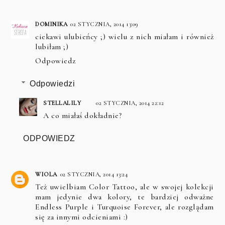
DOMINIKA
02 STYCZNIA, 2014 13:09
ciekawi ulubieńcy ;) wielu z nich miałam i również
lubiłam ;)
Odpowiedz
Odpowiedzi
STELLALILY
02 STYCZNIA, 2014 22:12
A co miałaś dokładnie?
ODPOWIEDZ
WIOLA
02 STYCZNIA, 2014 13:24
Też uwielbiam Color Tattoo, ale w swojej kolekcji
mam jedynie dwa kolory, te bardziej odważne
Endless Purple i Turquoise Forever, ale rozglądam
się za innymi odcieniami :)