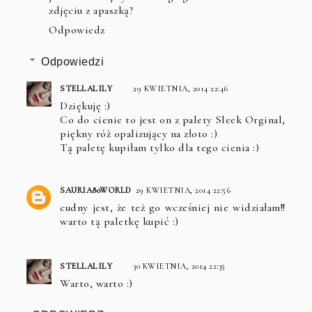
zdjęciu z apaszką?
Odpowiedz
Odpowiedzi
STELLALILY
29 KWIETNIA, 2014 22:46
Dziękuję :)
Co do cienie to jest on z palety Sleek Orginal,
piękny róż opalizujący na złoto :)
Tą paletę kupiłam tylko dla tego cienia :)
SAURIA80WORLD
29 KWIETNIA, 2014 22:56
cudny jest, że też go wcześniej nie widziałam!!
warto tą paletkę kupić :)
STELLALILY
30 KWIETNIA, 2014 22:35
Warto, warto :)