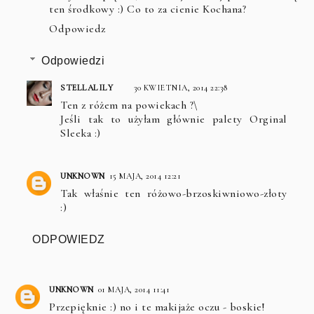
ten środkowy :) Co to za cienie Kochana?
Odpowiedz
Odpowiedzi
STELLALILY
30 KWIETNIA, 2014 22:38
Ten z różem na powiekach ?\
Jeśli tak to użyłam głównie palety Orginal
Sleeka :)
UNKNOWN
15 MAJA, 2014 12:21
Tak właśnie ten różowo-brzoskiwniowo-złoty
:)
ODPOWIEDZ
UNKNOWN
01 MAJA, 2014 11:41
Przepięknie :) no i te makijaże oczu - boskie!