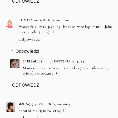
ODPOWIEDZ
DOROTA
30 KWIETNIA, 2014 01:01
Wszystkie makijaże są boskie według mnie. Jaką
masz piękną cerę. :)
Odpowiedz
Odpowiedzi
STELLALILY
30 KWIETNIA, 2014 22:36
Mankamenty staram się skrzętnie ukrywać,
widać skutecznie :)
ODPOWIEDZ
MALA0727
30 KWIETNIA, 2014 08:54
ostatni makijaż świetny :)