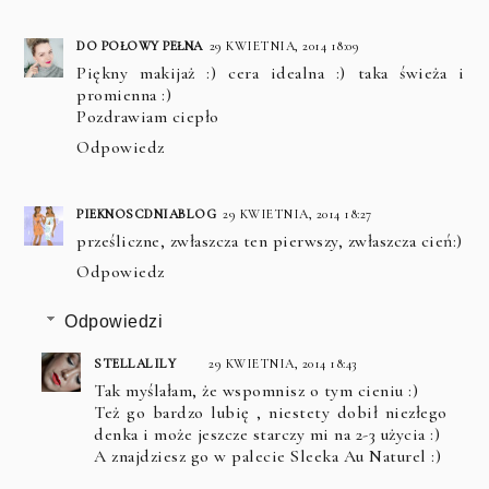
DO POŁOWY PEŁNA
29 KWIETNIA, 2014 18:09
Piękny makijaż :) cera idealna :) taka świeża i
promienna :)
Pozdrawiam ciepło
Odpowiedz
PIEKNOSCDNIABLOG
29 KWIETNIA, 2014 18:27
prześliczne, zwłaszcza ten pierwszy, zwłaszcza cień:)
Odpowiedz
Odpowiedzi
STELLALILY
29 KWIETNIA, 2014 18:43
Tak myślałam, że wspomnisz o tym cieniu :)
Też go bardzo lubię , niestety dobił niezłego
denka i może jeszcze starczy mi na 2-3 użycia :)
A znajdziesz go w palecie Sleeka Au Naturel :)