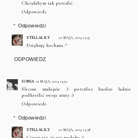
Chciałabym tak potrafić.
Odpowiedz
Odpowiedzi
STELLALILY
01 MAJA, 2014 15:37
Dziękuję kochana :*
ODPOWIEDZ
SONIA
01 MAJA, 2014 14:52
Sliczne makijaże :) potrafisz bardzo ładnie
podkreślić swoje atuty :)
Odpowiedz
Odpowiedzi
STELLALILY
01 MAJA, 2014 15:38
Cieszę się, że się podoba :)