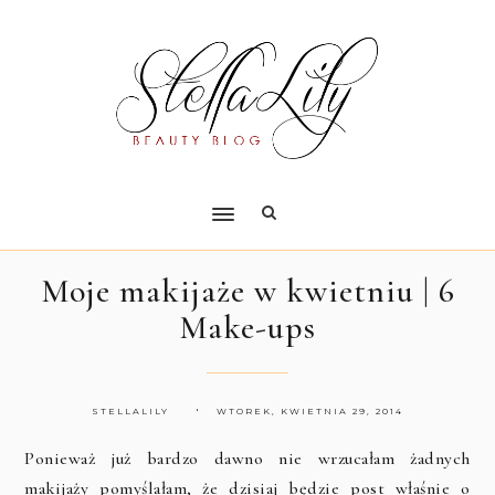
Moje makijaże w kwietniu | 6
Make-ups
STELLALILY
WTOREK, KWIETNIA 29, 2014
Ponieważ już bardzo dawno nie wrzucałam żadnych
makijaży pomyślałam, że dzisiaj będzie post właśnie o