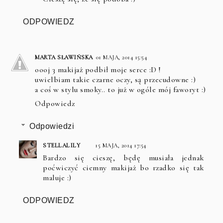
ODPOWIEDZ
MARTA SŁAWIŃSKA
01 MAJA, 2014 15:54
oooj 3 makijaż podbił moje serce :D !
uwielbiam takie czarne oczy, są przecudowne :)
a coś w stylu smoky.. to już w ogóle mój faworyt :)
Odpowiedz
Odpowiedzi
STELLALILY
15 MAJA, 2014 17:54
Bardzo się cieszę, będę musiała jednak
poćwiczyć ciemny makijaż bo rzadko się tak
maluje :)
ODPOWIEDZ