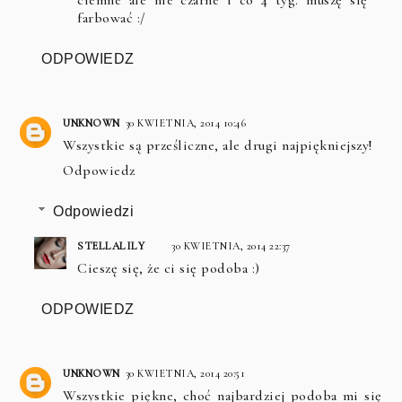
ciemne ale nie czarne i co 4 tyg. muszę się
farbować :/
ODPOWIEDZ
UNKNOWN
30 KWIETNIA, 2014 10:46
Wszystkie są prześliczne, ale drugi najpiękniejszy!
Odpowiedz
Odpowiedzi
STELLALILY
30 KWIETNIA, 2014 22:37
Cieszę się, że ci się podoba :)
ODPOWIEDZ
UNKNOWN
30 KWIETNIA, 2014 20:51
Wszystkie piękne, choć najbardziej podoba mi się