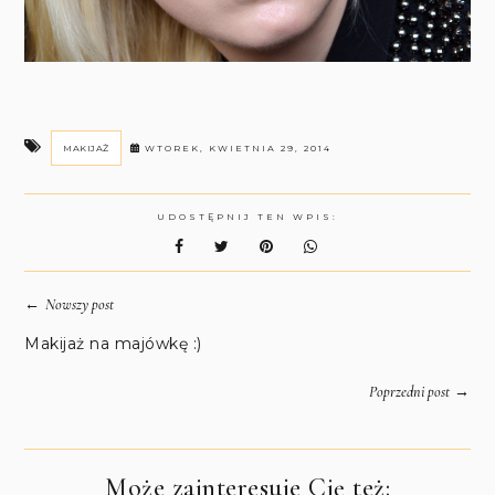
MAKIJAŻ
WTOREK, KWIETNIA 29, 2014
UDOSTĘPNIJ TEN WPIS:
←
Nowszy post
Makijaż na majówkę :)
→
Poprzedni post
Może zainteresuje Cię też: