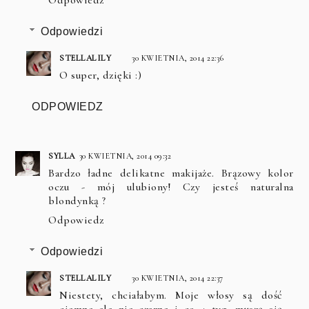
Odpowiedz
Odpowiedzi
STELLALILY
30 KWIETNIA, 2014 22:36
O super, dzięki :)
ODPOWIEDZ
SYLLA
30 KWIETNIA, 2014 09:32
Bardzo ładne delikatne makijaże. Brązowy kolor
oczu - mój ulubiony! Czy jesteś naturalna
blondynką ?
Odpowiedz
Odpowiedzi
STELLALILY
30 KWIETNIA, 2014 22:37
Niestety, chciałabym. Moje włosy są dość