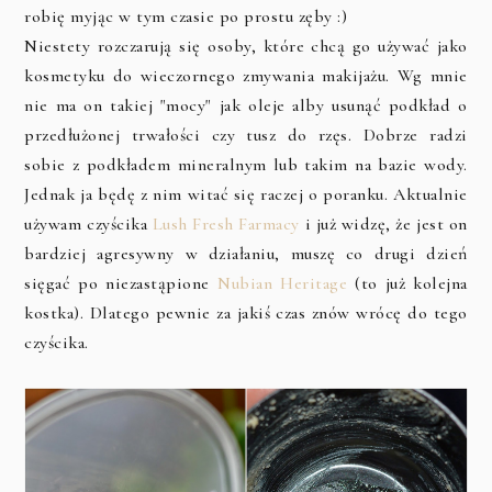
robię myjąc w tym czasie po prostu zęby :)
Niestety rozczarują się osoby, które chcą go używać jako
kosmetyku do wieczornego zmywania makijażu. Wg mnie
nie ma on takiej "mocy" jak oleje alby usunąć podkład o
przedłużonej trwałości czy tusz do rzęs. Dobrze radzi
sobie z podkładem mineralnym lub takim na bazie wody.
Jednak ja będę z nim witać się raczej o poranku. Aktualnie
używam czyścika
Lush Fresh Farmacy
i już widzę, że jest on
bardziej agresywny w działaniu, muszę co drugi dzień
sięgać po niezastąpione
Nubian Heritage
(to już kolejna
kostka). Dlatego pewnie za jakiś czas znów wrócę do tego
czyścika.