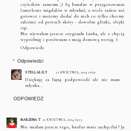
czyścików samemu ;) Są banalne w przygotowaniu
(zmielenie migdałów w młynku), o wiele tańsze niż
gotowce i możemy dodać do nich co tylko chcemy
zależnie od potrzeb skóry - dowolne glinki, olejki
itp.
Nie używałam jeszcze oryginału Lusha, ale z chęcią
wypróbuję i porównam z moją domową wersją :)
Odpowiedz
Odpowiedzi
STELLALILY
21 KWIETNIA, 2014 16:50
Dziękuję za fajną podpowiedź ale nie mam
młynka...
ODPOWIEDZ
MARZENA T
21 KWIETNIA, 2014 19:13
Nie miałam jeszcze tego, bardzo mnie zachęciłaś ! Ja