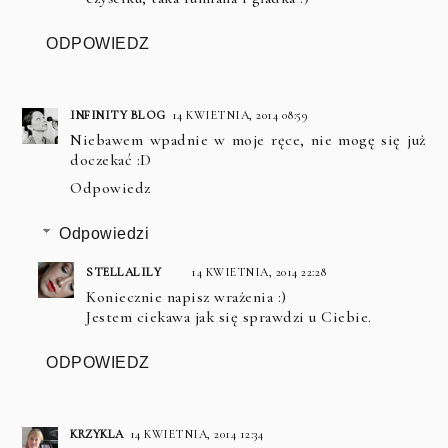
ODPOWIEDZ
INFINITY BLOG
14 KWIETNIA, 2014 08:59
Niebawem wpadnie w moje ręce, nie mogę się już
doczekać :D
Odpowiedz
Odpowiedzi
STELLALILY
14 KWIETNIA, 2014 22:28
Koniecznie napisz wrażenia :)
Jestem ciekawa jak się sprawdzi u Ciebie.
ODPOWIEDZ
KRZYKLA
14 KWIETNIA, 2014 12:34