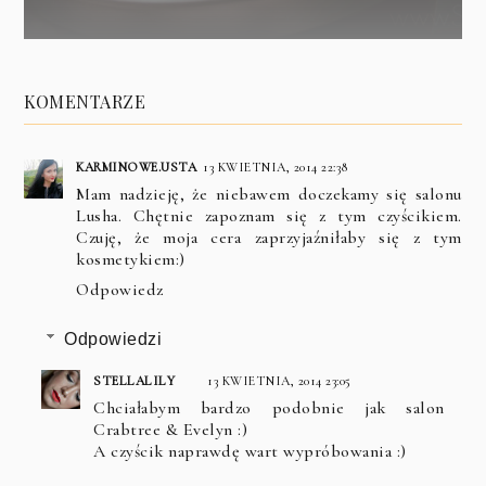
KOMENTARZE
KARMINOWE.USTA
13 KWIETNIA, 2014 22:38
Mam nadzieję, że niebawem doczekamy się salonu
Lusha. Chętnie zapoznam się z tym czyścikiem.
Czuję, że moja cera zaprzyjaźniłaby się z tym
kosmetykiem:)
Odpowiedz
Odpowiedzi
STELLALILY
13 KWIETNIA, 2014 23:05
Chciałabym bardzo podobnie jak salon
Crabtree & Evelyn :)
A czyścik naprawdę wart wypróbowania :)