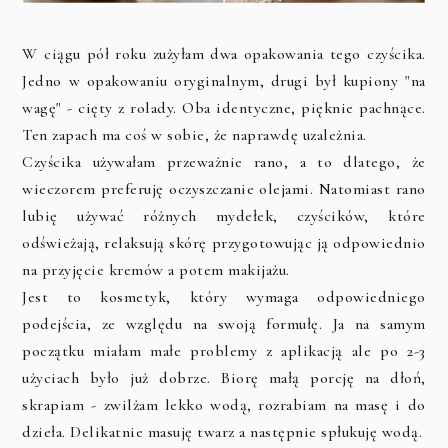
W ciągu pół roku zużyłam dwa opakowania tego czyścika.
Jedno w opakowaniu oryginalnym, drugi był kupiony "na
wagę" - cięty z rolady. Oba identyczne, pięknie pachnące.
Ten zapach ma coś w sobie, że naprawdę uzależnia.
Czyścika używałam przeważnie rano, a to dlatego, że
wieczorem preferuję oczyszczanie olejami. Natomiast rano
lubię używać różnych mydełek, czyścików, które
odświeżają, relaksują skórę przygotowując ją odpowiednio
na przyjęcie kremów a potem makijażu.
Jest to kosmetyk, który wymaga odpowiedniego
podejścia, ze względu na swoją formułę. Ja na samym
początku miałam małe problemy z aplikacją ale po 2-3
użyciach było już dobrze. Biorę małą porcję na dłoń,
skrapiam - zwilżam lekko wodą, rozrabiam na masę i do
dzieła. Delikatnie masuję twarz a następnie spłukuję wodą.