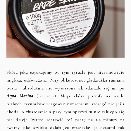
Skóra jaką uzyskujemy po tym rytuale jest niesamowicie
miękka, odświeżona. Pory obkurczone, gładziutka rumiana
buzia i absolutnie nie wysuszona jak zdarzało się mi po
Aqua Marina
(
recenzja
). Moja skóra potrafi na wiele
błahych czynników reagować rumieniem, szczególnie jeśli
chodzi o złuszczanie a przy tym specyfiku nic takiego się
nie dzieje. Warto zostawić też pastę na 1-2 minuty na
twarzy jako szybko działającą maseczkę. Ja czasami tak