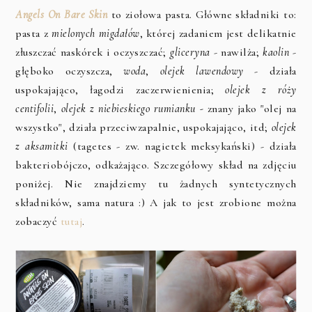
Angels On Bare Skin
to ziołowa pasta. Główne składniki to:
pasta z
mielonych migdałów
, której zadaniem jest delikatnie
złuszczać naskórek i oczyszczać;
gliceryna
- nawilża;
kaolin
-
głęboko oczyszcza,
woda
,
olejek lawendowy
- działa
uspokajająco, łagodzi zaczerwienienia;
olejek z róży
centifolii
,
olejek z niebieskiego rumianku -
znany jako "olej na
wszystko", działa przeciwzapalnie, uspokajająco, itd;
olejek
z aksamitki
(tagetes - zw. nagietek meksykański) - działa
bakteriobójczo, odkażająco. Szczegółowy skład na zdjęciu
poniżej. Nie znajdziemy tu żadnych syntetycznych
składników, sama natura :) A jak to jest zrobione można
zobaczyć
tutaj
.