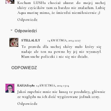
Kocham LUSHa chociaż akurat do mojej suchej
skóry czyścików tam za bardzo nie znalazłam. Lubię
Aqua marinę mimo, że śmierdzi niemiłosiernie ;)
Odpowiedz
Odpowiedzi
STELLALILY
14 KWIETNIA, 2014 22:27
To prawda dla suchej skóry mało który się
nadaje ale ten na pewno by jej nie wysuszył.
Mam suche policzki i nic się nie działo.
ODPOWIEDZ
KASIAS1980
14 KWIETNIA, 2014 13:14
Jakoś zupełnie mnie nie kuszą te produkty, głównie
ze względu na ich dość wygórowane jednak ceny.
Odpowiedz