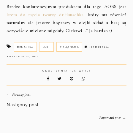
Bardzo konkurencyjnym produktem dla tego AOBS jest
krem do mycia twarzy dr.Hauschka,
który ma również
naturalny ale jeszcze bogatszy w olejki skład a bazą są
oczywiście mielone migdały. Ciekawi...? Ja bardzo :)
DEMAKIJAŻ
LUSH
PIELĘGNACJA
NIEDZIELA,
KWIETNIA 13, 2014
UDOSTĘPNIJ TEN WPIS:
←
Nowszy post
Następny post
→
Poprzedni post