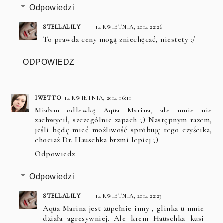
Odpowiedzi
STELLALILY
14 KWIETNIA, 2014 22:26
To prawda ceny mogą zniechęcać, niestety :/
ODPOWIEDZ
IWETTO
14 KWIETNIA, 2014 16:11
Miałam odlewkę Aqua Marina, ale mnie nie
zachwycił, szczególnie zapach ;) Następnym razem,
jeśli będę mieć możliwość spróbuję tego czyścika,
chociaż Dr. Hauschka brzmi lepiej ;)
Odpowiedz
Odpowiedzi
STELLALILY
14 KWIETNIA, 2014 22:23
Aqua Marina jest zupełnie inny , glinka u mnie
działa agresywniej. Ale krem Hauschka kusi