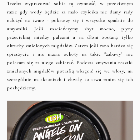
Trzeba wypracować sobie tą czynność, w przeciwnym
razie gdy wody będzie za mało czyścika nie damy rady
nałożyć na twarz - pokruszy się i wszystko spadnie do
umywalki. Jeśli rozcieńczymy zbyt mocno, płyny
przeciekną miedzy palcami a na dłoni zostaną tylko
okruchy zmielonych migdałów. Zatem jeśli rano bardzo się
spieszycie i nie macie ochoty na takie "zabawy" nie
polecam się za niego zabierać. Podczas zmywania resztki
zmielonych migdałów potrafią wkręcić się we włosy, mi
szczególnie na skroniach i chwilę to trwa zanim się ich
pozbędziemy.