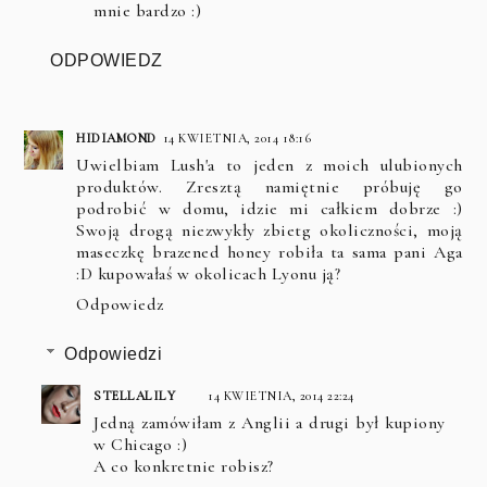
mnie bardzo :)
ODPOWIEDZ
HIDIAMOND
14 KWIETNIA, 2014 18:16
Uwielbiam Lush'a to jeden z moich ulubionych
produktów. Zresztą namiętnie próbuję go
podrobić w domu, idzie mi całkiem dobrze :)
Swoją drogą niezwykły zbietg okoliczności, moją
maseczkę brazened honey robiła ta sama pani Aga
:D kupowałaś w okolicach Lyonu ją?
Odpowiedz
Odpowiedzi
STELLALILY
14 KWIETNIA, 2014 22:24
Jedną zamówiłam z Anglii a drugi był kupiony
w Chicago :)
A co konkretnie robisz?