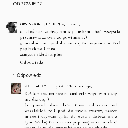
ODPOWIEDZ
OBSESSION
13 KWIETNIA, 2014 22:47
a jakoś nie zachwycam się lushem choć wszystko
przemawia za tym, że powinnam ;)
generalnie nie podoba mi się to popranie w tych
papkach no i cena
zamysł i skład na plus
Odpowiedz
Odpowiedzi
STELLALILY
13 KWIETNIA, 2014 23:07
Każda z nas ma swoje fanaberie więc wcale się
nie dziwię :)
Ja ponad dwa lata temu odeszłam od
wszelakich żeli pod do mycia twarzy, nawet
mieceli używam tylko do oczu i dobrze mi z
tym. Widzę tez znaczna poprawę w cerze choć
wiem, że wiele czynników na to się składa.