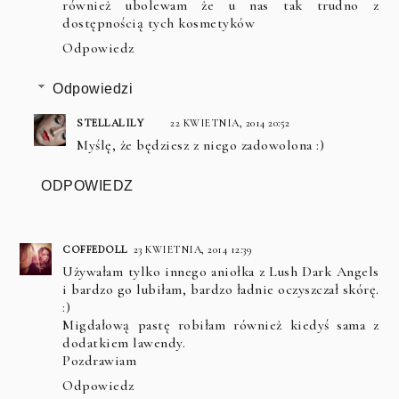
również ubolewam że u nas tak trudno z
dostępnością tych kosmetyków
Odpowiedz
Odpowiedzi
STELLALILY
22 KWIETNIA, 2014 20:52
Myślę, że będziesz z niego zadowolona :)
ODPOWIEDZ
COFFEDOLL
23 KWIETNIA, 2014 12:39
Używałam tylko innego aniołka z Lush Dark Angels
i bardzo go lubiłam, bardzo ładnie oczyszczał skórę.
:)
Migdałową pastę robiłam również kiedyś sama z
dodatkiem lawendy.
Pozdrawiam
Odpowiedz