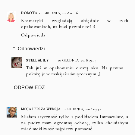
DOROTA
10 GRUDNIA, 2018 00:16
Kosmetyki wyglądają obłędnie w tych
opakowaniach, na buzi pewnie też :)
Odpowiedz
Odpowiedzi
STELLALILY
10 GRUDNIA, 2018 09:15
Tak już w opakowaniu cieszą oko. Na pewno
pokażę je w makijażu świątecznym ;)
ODPOWIEDZ
MOJA LEPSZA WERSJA
10 GRUDNIA, 2018 09:42
Miałam styczność tylko z podkładem Immaculate, a
na pudry mam ogromną ochotę, tylko chciałabym
mieć możliwość najpierw pomacać.