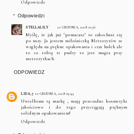
Odpowiedz
Odpowiedzi
STELLALILY
10 GRUDNIA, 2018 10:36
Myślę, że jak już "pomacasz" to zakochasz się
po uszy. Ja jestem miłośniczką Meteorytów ze
względu na piękne opakowania i czar kulek ale
to co robią te pudry to jest magia przy
meteorytkach.
ODPOWIEDZ
LIDA_7
10 GRUDNIA, 2018 09:44
Uwielbiam tą markę , mają przecudne kosmetyki
jakościowo i do tego przyciągają pięknym
solidnym opakowaniem!
Odpowiedz