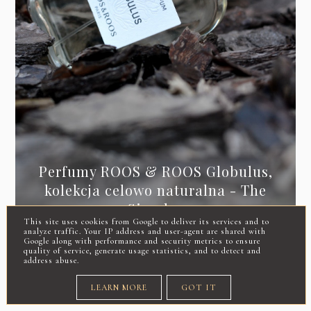
Perfumy ROOS & ROOS Globulus,
kolekcja celowo naturalna - The
Simples
This site uses cookies from Google to deliver its services and to
analyze traffic. Your IP address and user-agent are shared with
Google along with performance and security metrics to ensure
quality of service, generate usage statistics, and to detect and
address abuse.
DOŁĄCZ DO NAS...
LEARN MORE
GOT IT