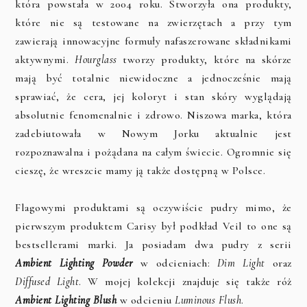
która powstała w 2004 roku. Stworzyła ona produkty,
które nie są testowane na zwierzętach a przy tym
zawierają innowacyjne formuły nafaszerowane składnikami
aktywnymi.
Hourglass
tworzy produkty, które na skórze
mają być totalnie niewidoczne a jednocześnie mają
sprawiać, że cera, jej koloryt i stan skóry wyglądają
absolutnie fenomenalnie i zdrowo. Niszowa marka, która
zadebiutowała w Nowym Jorku aktualnie jest
rozpoznawalna i pożądana na całym świecie. Ogromnie się
cieszę, że wreszcie mamy ją także dostępną w Polsce.
Flagowymi produktami są oczywiście pudry mimo, że
pierwszym produktem Carisy był podkład Veil to one są
bestsellerami marki. Ja posiadam dwa pudry z serii
Ambient Lighting Powder
w odcieniach:
Dim Light
oraz
Diffused Light
. W mojej kolekcji znajduje się także róż
Ambient Lighting Blush
w odcieniu
Luminous Flush
.