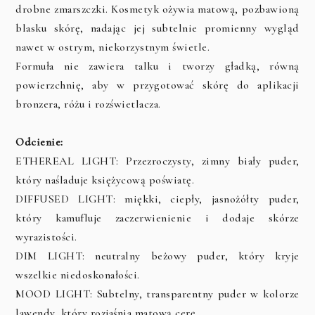
drobne zmarszczki. Kosmetyk ożywia matową, pozbawioną
blasku skórę, nadając jej subtelnie promienny wygląd
nawet w ostrym, niekorzystnym świetle.
Formuła nie zawiera talku i tworzy gładką, równą
powierzchnię, aby w przygotować skórę do aplikacji
bronzera, różu i rozświetlacza.
Odcienie:
ETHEREAL LIGHT: Przezroczysty, zimny biały puder,
który naśladuje księżycową poświatę.
DIFFUSED LIGHT: miękki, ciepły, jasnożółty puder,
który kamufluje zaczerwienienie i dodaje skórze
wyrazistości.
DIM LIGHT: neutralny beżowy puder, który kryje
wszelkie niedoskonałości.
MOOD LIGHT: Subtelny, transparentny puder w kolorze
lawendy, który rozjaśnia matową cerę.