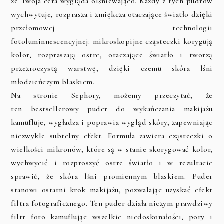
że Twoja cera wygląda olśniewająco. Każdy z tych pudrów
wychwytuje, rozprasza i zmiękcza otaczające światło dzięki
przełomowej technologii
fotoluminnescencyjnej:
mikroskopijne cząsteczki korygują
kolor, rozpraszają ostre, otaczające światło i tworzą
przezroczystą warstwę, dzięki czemu skóra lśni
młodzieńczym blaskiem.
Na stronie Sephory, możemy przeczytać, że
ten
bestsellerowy puder do wykańczania makijażu
kamufluje, wygładza i poprawia wygląd skóry, zapewniając
niezwykle subtelny efekt. Formuła zawiera cząsteczki o
wielkości mikronów, które są w stanie skorygować kolor,
wychwycić i rozproszyć ostre światło i w rezultacie
sprawić, że skóra lśni promiennym blaskiem. Puder
stanowi ostatni krok makijażu, pozwalając uzyskać efekt
filtra fotograficznego. Ten puder działa niczym prawdziwy
filtr foto kamuflując wszelkie niedoskonałości, pory i