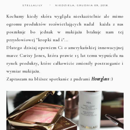
STELLALILY
NIEDZIELA, GRUDNIA 09, 2018
Kochamy kiedy skóra wygląda nieskazitelnie ale mimo
ogromu produktów rozświetlających nadal każda z nas
poszukuje bo jednak w makijażu brakuje nam tej
przysłowiowej "kropki nad i"...
Dlatego dzisiaj opowiem Ci o amerykańskiej innowacyjnej
marce Carisy Jones, która prawie 15 lat temu wypuściła na
rynek produkty, które całkowicie zmieniły postrzeganie i
wymiar makijażu.
Zapraszam na bliższe spotkanie z pudrami
Hourglass
:)