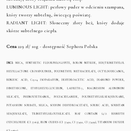
LUMINOUS LIGHT: perłowy puder w odcieniu szampana,
który tworzy subtelną, świecącą poświatę.
RADIANT LIGHT: Słoneczny złoty beż, który dodaje
skórze subtelnego ciepła.
Cena
229 zł/ 10g - dostępność Sephora Polska
INCI:
MICA, SYNTHETIC FLUORPHLOGOPITE, BORON NITRIDE, HDI/TRIMETHYLOL
HEXYLLACTONE CROSSPOLYMER, POLYMETHYL METHACRYLATE, OCTYLDODECANOL,
BENZOIC ACID, C13-14 ISOPARAFFIN, DEHYDROACETIC ACID, DIAMOND POWDER,
DIMETHICONE, ETHYLHEXYLGLYCERIN, LAURETH-7, MAGNESIUM ALUMINUM
SILICATE, PHENOXYETHANOL, POLYACRYLAMIDE, POLYMETHYLSILSESQUIOXANE,
POTASSIUM SORBATE, SILICA, SODIUM DEHYDROACETATE, SORBIC ACID, SORBITAN
SESQUIOLEATE, TRIMETHYLSILOXYSILICATE. MAY CONTAIN (+/-): BISMUTH
OXYCHLORIDE (CI 77163), IRON OXIDES (CI 77491, CI 77492, CI 77499), TITANIUM DIOXIDE
(CI 77891).