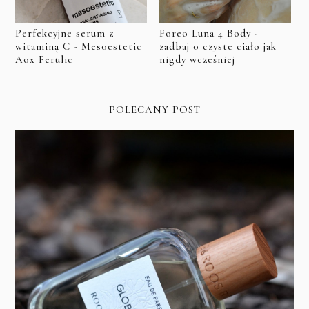
Perfekcyjne serum z
Foreo Luna 4 Body -
witaminą C - Mesoestetic
zadbaj o czyste ciało jak
Aox Ferulic
nigdy wcześniej
POLECANY POST