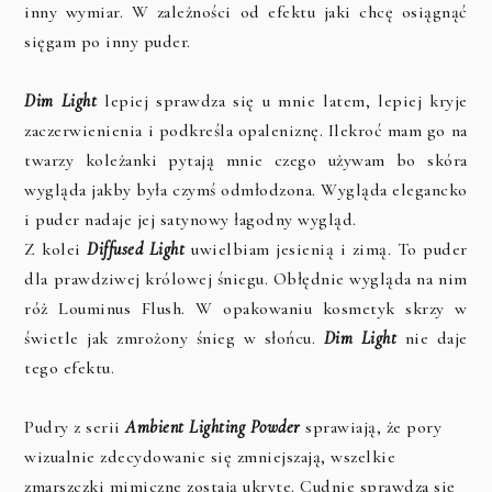
inny wymiar. W zależności od efektu jaki chcę osiągnąć
sięgam po inny puder.
Dim Light
lepiej sprawdza się u mnie latem, lepiej kryje
zaczerwienienia i podkreśla opaleniznę. Ilekroć mam go na
twarzy koleżanki pytają mnie czego używam bo skóra
wygląda jakby była czymś odmłodzona. Wygląda elegancko
i puder nadaje jej satynowy łagodny wygląd.
Z kolei
Diffused Light
uwielbiam jesienią i zimą. To puder
dla prawdziwej królowej śniegu. Obłędnie wygląda na nim
róż Louminus Flush. W opakowaniu kosmetyk skrzy w
świetle jak zmrożony śnieg w słońcu.
Dim Light
nie daje
tego efektu.
Pudry
z serii
Ambient Lighting Powder
sprawiają, że pory
wizualnie zdecydowanie się zmniejszają, wszelkie
zmarszczki mimiczne zostają ukryte. Cudnie sprawdza się