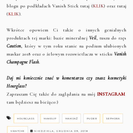
blogu po podkładach Vanish Stick tutaj (
KLIK
) oraz tutaj
(
KLIK
).
Wkrótce opowiem Ci także o innych genialnych
produktach tej marki: bazie mineralnej
Veil
, tuszu do rzęs
Caution
, który w tym roku stanie na podium ulubionych
maskar 2018 oraz o żelowym rozswietlaczu w sticku
V
anish
Champagne Flash
.
Daj mi koniecznie znać w komentarzu czy znasz kosmetyki
Hourglass?
Zapraszam Cię także do zaglądania na mój
INSTAGRAM
tam będziesz na bieżąco:)
HOURGLASS
MAKEUP
MAKIJAŻ
PUDER
SEPHORA
SWATCHE
NIEDZIELA, GRUDNIA 09, 2018