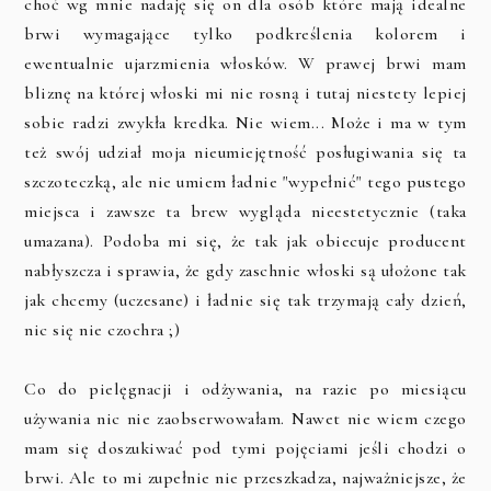
choć wg mnie nadaję się on dla osób które mają idealne
brwi wymagające tylko podkreślenia kolorem i
ewentualnie ujarzmienia włosków. W prawej brwi mam
bliznę na której włoski mi nie rosną i tutaj niestety lepiej
sobie radzi zwykła kredka. Nie wiem... Może i ma w tym
też swój udział moja nieumiejętność posługiwania się ta
szczoteczką, ale nie umiem ładnie "wypełnić" tego pustego
miejsca i zawsze ta brew wygląda nieestetycznie (taka
umazana). Podoba mi się, że tak jak obiecuje producent
nabłyszcza i sprawia, że gdy zaschnie włoski są ułożone tak
jak chcemy (uczesane) i ładnie się tak trzymają cały dzień,
nic się nie czochra ;)
Co do pielęgnacji i odżywania, na razie po miesiącu
używania nic nie zaobserwowałam. Nawet nie wiem czego
mam się doszukiwać pod tymi pojęciami jeśli chodzi o
brwi. Ale to mi zupełnie nie przeszkadza, najważniejsze, że