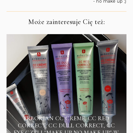
- no make up ;)
Może zainteresuje Cię też:
ERBORIAN CC CREME, CC RED
CORRECT, CC DULL CORRECT, CC
EYE CZYLI "MAKE-UP NO MAKE-UP" W