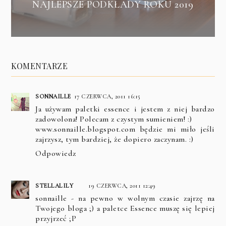
NAJLEPSZE PODKŁADY ROKU 2019
KOMENTARZE
SONNAILLE
17 CZERWCA, 2011 16:15
Ja używam paletki essence i jestem z niej bardzo
zadowolona! Polecam z czystym sumieniem! :)
www.sonnaille.blogspot.com będzie mi miło jeśli
zajrzysz, tym bardziej, że dopiero zaczynam. :)
Odpowiedz
STELLALILY
19 CZERWCA, 2011 12:49
sonnaille - na pewno w wolnym czasie zajrzę na
Twojego bloga ;) a paletce Essence muszę się lepiej
przyjrzeć ;P