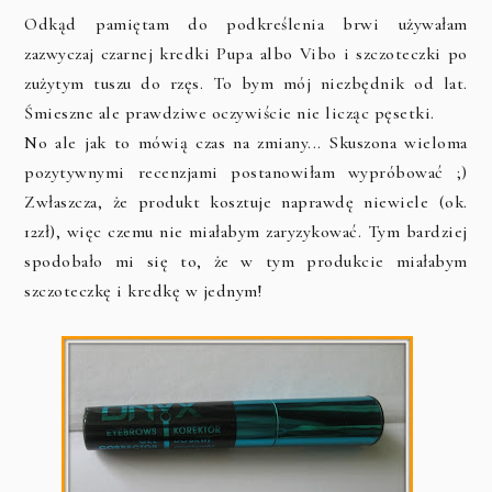
Odkąd pamiętam do podkreślenia brwi używałam
zazwyczaj czarnej kredki Pupa albo Vibo i szczoteczki po
zużytym tuszu do rzęs. To bym mój niezbędnik od lat.
Śmieszne ale prawdziwe oczywiście nie licząc pęsetki.
No ale jak to mówią czas na zmiany... Skuszona wieloma
pozytywnymi recenzjami postanowiłam wypróbować ;)
Zwłaszcza, że produkt kosztuje naprawdę niewiele (ok.
12zł), więc czemu nie miałabym zaryzykować. Tym bardziej
spodobało mi się to, że w tym produkcie miałabym
szczoteczkę i kredkę w jednym!