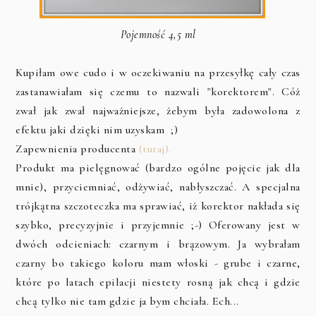
Pojemność 4,5 ml
Kupiłam owe cudo i w oczekiwaniu na przesyłkę cały czas
zastanawiałam się czemu to nazwali "korektorem". Cóż
zwał jak zwał najważniejsze, żebym była zadowolona z
efektu jaki dzięki nim uzyskam ;)
Zapewnienia producenta
(tutaj).
Produkt ma pielęgnować (bardzo ogólne pojęcie jak dla
mnie), przyciemniać, odżywiać, nabłyszczać. A specjalna
trójkątna szczoteczka ma sprawiać, iż korektor nakłada się
szybko, precyzyjnie i przyjemnie ;-) Oferowany jest w
dwóch odcieniach: czarnym i brązowym. Ja wybrałam
czarny bo takiego koloru mam włoski - grube i czarne,
które po latach epilacji niestety rosną jak chcą i gdzie
chcą tylko nie tam gdzie ja bym chciała. Ech...