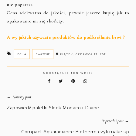
nie pogarsza.
Cena adekwatna do jakości, pewnie jeszcze kupię jak to
opakowanie mi się skończy.
A wy jakich używacie produktów do podkreślania brwi ?
DELIA
SWATCHE
PIĄTEK, CZERWCA 17, 2011
UDOSTĘPNIJ TEN WPIS:
←
Nowszy post
Zapowiedź paletki Sleek Monaco i-Divine
→
Poprzedni post
Compact Aquaradiance Biotherm czyli make up