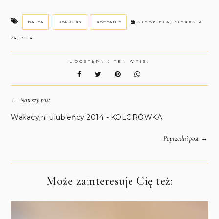
BALEA
KONKURS
ROZDANIE
NIEDZIELA, SIERPNIA
24, 2014
UDOSTĘPNIJ TEN WPIS:
←
Nowszy post
Wakacyjni ulubieńcy 2014 - KOLORÓWKA
→
Poprzedni post
Może zainteresuje Cię też: