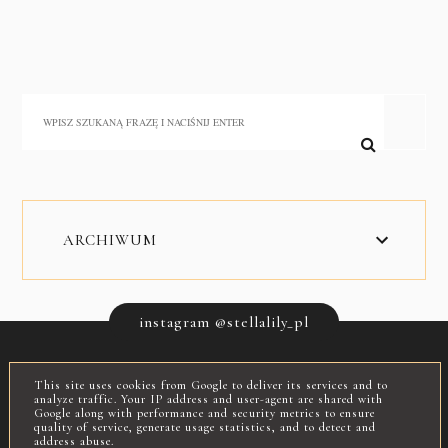
ARCHIWUM
instagram @stellalily_pl
This site uses cookies from Google to deliver its services and to
INSTAGRAM
FACEBOOK
O MNIE
analyze traffic. Your IP address and user-agent are shared with
Google along with performance and security metrics to ensure
quality of service, generate usage statistics, and to detect and
address abuse.