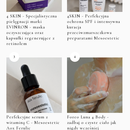
4 SKIN - Specjalistyczna
4SKIN - Perfekcyjna
pielęgnacji marki
ochrona SPF i intensywna
EVINRON - maska
kuracja
oczyszczająca oraz
przeciwzmarszczkowa
kapsułki regenerujące z
preparatami Mesoestetic
retinolem
Perfekcyjne serum z
Foreo Luna 4 Body -
witaminą C - Mesoestetic
zadbaj o czyste ciało jak
Aox Ferulic
nigdy wcześniej