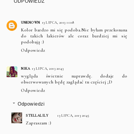
ODPOWIEDZ
UNKNOWN
13 LIPCA, 2013 11:08
Kolor bardzo mi się podoba.Nie byłam przekonana
do takich lakierów ale coraz bardziej mi się
podobają :)
Odpowiedz
NIKA
13 LIPCA, 2013 20:43
wygląda świetnie naprawdę. dodaje do
obserwowanych będę zaglądać tu częściej ;D
Odpowiedz
Odpowiedzi
STELLALILY
13 LIPCA, 2013 20:45
Zapraszam :)