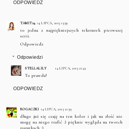
ODPOWIEDZ
TAMIT24
14 LIPCA, 2013 13:39
to jedna z najpiękniejszych teksturek pierwszej
serii.
Odpowiedz
Odpowiedzi
STELLALILY
14 LIPCA, 2013 21:45
To prawda!
ODPOWIEDZ
ROGACZKI
14 LIPCA, 2013 21:39
długo już się czaję na ten kolor i jak na złość nie
mogę na niego trafić :) pięknie wygląda na twoich
pazurkach :)