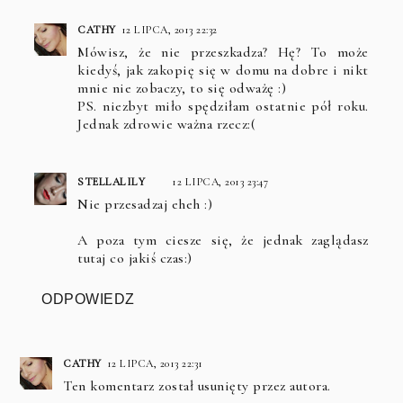
CATHY
12 LIPCA, 2013 22:32
Mówisz, że nie przeszkadza? Hę? To może
kiedyś, jak zakopię się w domu na dobre i nikt
mnie nie zobaczy, to się odważę :)
PS. niezbyt miło spędziłam ostatnie pół roku.
Jednak zdrowie ważna rzecz:(
STELLALILY
12 LIPCA, 2013 23:47
Nie przesadzaj eheh :)
A poza tym ciesze się, że jednak zaglądasz
tutaj co jakiś czas:)
ODPOWIEDZ
CATHY
12 LIPCA, 2013 22:31
Ten komentarz został usunięty przez autora.