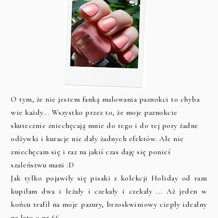
O tym, że nie jestem fanką malowania paznokci to chyba
wie każdy... Wszystko przez to, że moje paznokcie
skutecznie zniechęcają mnie do tego i do tej pory żadne
odżywki i kuracje nie dały żadnych efektów. Ale nie
zniechęcam się i raz na jakiś czas daję się ponieś
szaleństwu mani :D
Jak tylko pojawiły się pisaki z kolekcji Holiday od razu
kupiłam dwa i leżały i czekały i czekały ... Aż jeden w
końcu trafił na moje pazury, brzoskwiniowy ciepły idealny
na lato o nr 66.