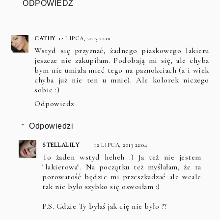
ODPOWIEDZ
CATHY
12 LIPCA, 2013 22:01
Wstyd się przyznać, żadnego piaskowego lakieru
jeszcze nie zakupiłam. Podobają mi się, ale chyba
bym nie umiała mieć tego na paznokciach (a i wiek
chyba już nie ten u mnie). Ale kolorek niczego
sobie :)
Odpowiedz
Odpowiedzi
STELLALILY
12 LIPCA, 2013 22:04
To żaden wstyd heheh :) Ja też nie jestem
"lakierowa". Na początku też myślałam, że ta
porowatość będzie mi przeszkadzać ale wcale
tak nie było szybko się oswoiłam :)
P.S. Gdzie Ty byłaś jak cię nie było ??