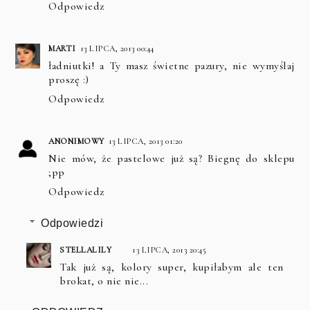
Odpowiedz
MARTI
13 LIPCA, 2013 00:44
ładniutki! a Ty masz świetne pazury, nie wymyślaj
proszę :)
Odpowiedz
ANONIMOWY
13 LIPCA, 2013 01:20
Nie mów, że pastelowe już są? Biegnę do sklepu
;pp
Odpowiedz
Odpowiedzi
STELLALILY
13 LIPCA, 2013 20:45
Tak już są, kolory super, kupiłabym ale ten
brokat, o nie nie...