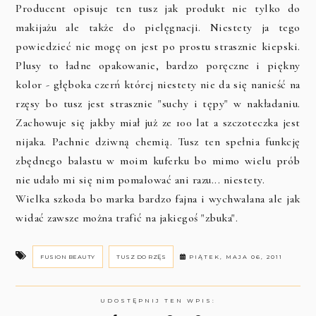
Producent opisuje ten tusz jak produkt nie tylko do
makijażu ale także do pielęgnacji. Niestety ja tego
powiedzieć nie mogę on jest po prostu strasznie kiepski.
Plusy to ładne opakowanie, bardzo poręczne i piękny
kolor - głęboka czerń której niestety nie da się nanieść na
rzęsy bo tusz jest strasznie "suchy i tępy" w nakładaniu.
Zachowuje się jakby miał już ze 100 lat a szczoteczka jest
nijaka. Pachnie dziwną chemią. Tusz ten spełnia funkcję
zbędnego balastu w moim kuferku bo mimo wielu prób
nie udało mi się nim pomalować ani razu... niestety.
Wielka szkoda bo marka bardzo fajna i wychwalana ale jak
widać zawsze można trafić na jakiegoś "zbuka".
FUSION BEAUTY
TUSZ DO RZĘS
PIĄTEK, MAJA 06, 2011
UDOSTĘPNIJ TEN WPIS: